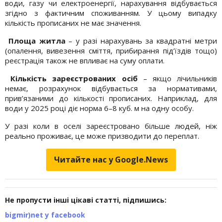
води, газу чи електроенергії, нарахування відбувається
згідно з фактичним споживанням. У цьому випадку
кількість прописаних не має значення.
Площа житла
– у разі нарахувань за квадратні метри
(опалення, вивезення сміття, прибирання під’їздів тощо)
реєстрація також не впливає на суму оплати.
Кількість зареєстрованих осіб
– якщо лічильників
немає, розрахунок відбувається за нормативами,
прив’язаними до кількості прописаних. Наприклад, для
води у 2025 році діє норма 6–8 куб. м на одну особу.
У разі коли в оселі зареєстровано більше людей, ніж
реально проживає, це може призводити до переплат.
Читайте нас у Google.News
Не пропусти інші цікаві статті, підпишись:
bigmir)net у facebook