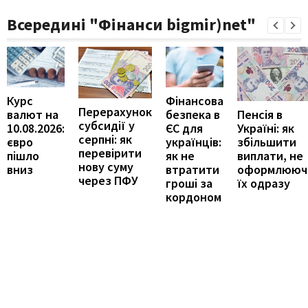
Всередині "Фінанси bigmir)net"
Курс
Фінансова
Перерахунок
Пенсія в
валют на
безпека в
субсидії у
Україні: як
10.08.2026:
ЄС для
серпні: як
збільшити
євро
українців:
перевірити
виплати, не
пішло
як не
нову суму
оформлююч
вниз
втратити
через ПФУ
їх одразу
гроші за
кордоном