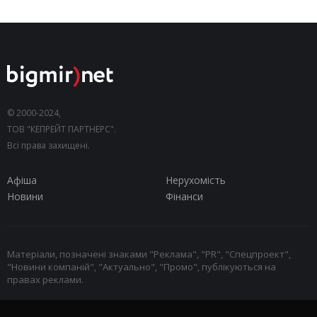
© 2000-2024,
ТОВ "КЕПРЕЙТ ПАРТНЕРС".
Всі права захищені.
Афіша
Нерухомість
Новини
Фінанси
Матеріали, позначені знаками "Реклама", "PR", "Спецпроект",
"Новини компаній", "Актуально", "Промо", публікуються на
правах реклами.