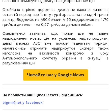
пального неминуче відреагує на це зростанням цін.
Особливо стрімко дорожчає дизельне пальне: лише за
останній період вартість у гурті зросла на понад 4 гривні
за літр. Водночас на АЗС бензин А-95 подорожчав на 1,70
грн/л, а дизель — на 0,57 грн/л, за даними enkorr.
Омельченко зазначає, що, попри ще не повне
надходження нових цін на українські нафтопродукти,
деякі мережі АЗС вже почали піднімати тарифи,
намагаючись отримати надприбутки. Експерт також
наголосив на важливості контролю з боку
Антимонопольного комітету України в ситуації з
регулюванням цін.
Читайте нас у Google.News
Не пропусти інші цікаві статті, підпишись:
bigmir)net у facebook