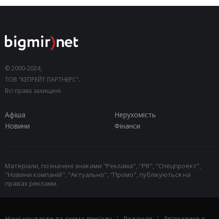
© 2000-2024,
ТОВ "КЕПРЕЙТ ПАРТНЕРС".
Всі права захищені.
Афіша
Нерухомість
Новини
Фінанси
Матеріали, позначені знаками "Реклама", "PR", "Спецпроект",
"Новини компаній", "Актуально", "Промо", публікуються на
правах реклами.
Наші контакти та схема проїзду
|
Редакція
|
Зв'язатися з