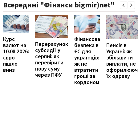
Всередині "Фінанси bigmir)net"
Курс
Фінансова
Перерахунок
Пенсія в
валют на
безпека в
субсидії у
Україні: як
10.08.2026:
ЄС для
серпні: як
збільшити
євро
українців:
перевірити
виплати, не
пішло
як не
нову суму
оформлююч
вниз
втратити
через ПФУ
їх одразу
гроші за
кордоном