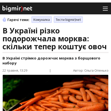
Гарячі теми:
Комуналка
Тести bigmir)net
В Україні різко
подорожчала морква:
скільки тепер коштує овоч
В Україні стрімко дорожчає морква з борщового
набору
22 травня, 13:29
|
Автор: Ольга Опенько