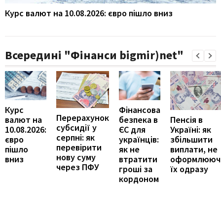
Курс валют на 10.08.2026: євро пішло вниз
Всередині "Фінанси bigmir)net"
Курс
Фінансова
Перерахунок
Пенсія в
валют на
безпека в
субсидії у
Україні: як
10.08.2026:
ЄС для
серпні: як
збільшити
євро
українців:
перевірити
виплати, не
пішло
як не
нову суму
оформлююч
вниз
втратити
через ПФУ
їх одразу
гроші за
кордоном