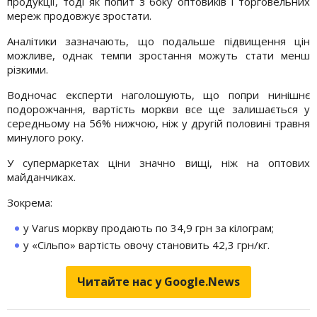
продукції, тоді як попит з боку оптовиків і торговельних
мереж продовжує зростати.
Аналітики зазначають, що подальше підвищення цін
можливе, однак темпи зростання можуть стати менш
різкими.
Водночас експерти наголошують, що попри нинішнє
подорожчання, вартість моркви все ще залишається у
середньому на 56% нижчою, ніж у другій половині травня
минулого року.
У супермаркетах ціни значно вищі, ніж на оптових
майданчиках.
Зокрема:
у Varus моркву продають по 34,9 грн за кілограм;
у «Сільпо» вартість овочу становить 42,3 грн/кг.
Читайте нас у Google.News