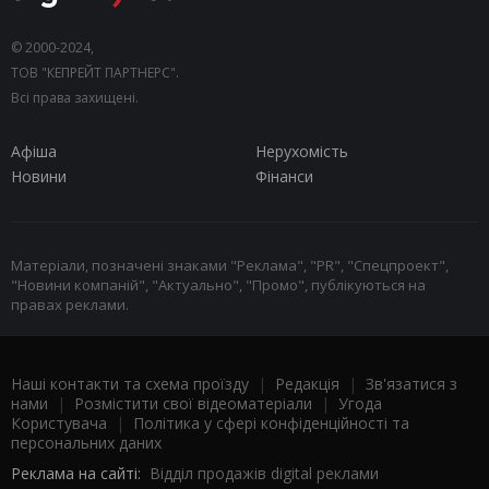
© 2000-2024,
ТОВ "КЕПРЕЙТ ПАРТНЕРС".
Всі права захищені.
Афіша
Нерухомість
Новини
Фінанси
Матеріали, позначені знаками "Реклама", "PR", "Спецпроект",
"Новини компаній", "Актуально", "Промо", публікуються на
правах реклами.
Наші контакти та схема проїзду
|
Редакція
|
Зв'язатися з
нами
|
Розмістити свої відеоматеріали
|
Угода
Користувача
|
Політика у сфері конфіденційності та
персональних даних
Реклама на сайті:
Відділ продажів digital реклами