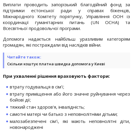
Виплати проводить запорізький благодійний фонд за
підтримки естонської ради у справах біженців,
Міжнародного Комітету порятунку, Управління ООН із
координації гуманітарних питань (UN OCHA) та
Всесвітньої продовольчої програми.
Допомога надається найбільш уразливим категоріям
громадян, які постраждали від наслідків війни.
Читайте також:
Скільки коштує платна швидка допомога у Києві
При ухваленні рішення враховують фактори:
втрату годувальця в сім'ї;
втрату приміщення або його значне руйнування через
бойові дії;
тяжкий стан здоров'я, інвалідність;
самотні матері чи батько з неповнолітніми дітьми;
малозабезпечені сім'ї, які мають неповнолітні діти,
новонароджені