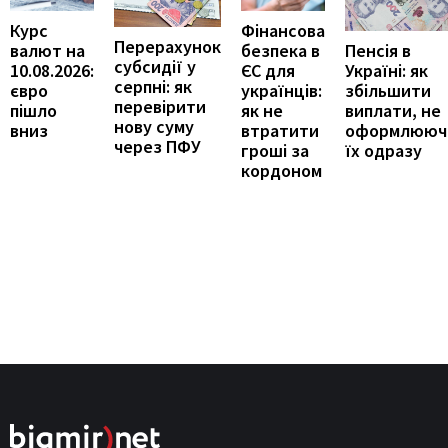
Курс
Фінансова
Перерахунок
Пенсія в
валют на
безпека в
субсидії у
Україні: як
10.08.2026:
ЄС для
серпні: як
збільшити
євро
українців:
перевірити
виплати, не
пішло
як не
нову суму
оформлююч
вниз
втратити
через ПФУ
їх одразу
гроші за
кордоном