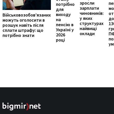
зросли
пе
потрібно
зарплати
м
для
чиновників:
от
виходу
Військовозобов’язаних
у яких
до
на
можуть оголосити в
структурах
13
пенсію в
розшук навіть після
найвищі
гр
Україні у
сплати штрафу: що
оклади
П
2026
потрібно знати
по
році
ум