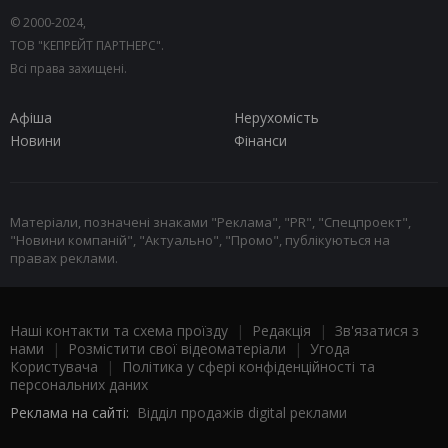
© 2000-2024,
ТОВ "КЕПРЕЙТ ПАРТНЕРС".
Всі права захищені.
Афіша
Нерухомість
Новини
Фінанси
Матеріали, позначені знаками "Реклама", "PR", "Спецпроект",
"Новини компаній", "Актуально", "Промо", публікуються на
правах реклами.
Наші контакти та схема проїзду
|
Редакція
|
Зв'язатися з
нами
|
Розмістити свої відеоматеріали
|
Угода
Користувача
|
Політика у сфері конфіденційності та
персональних даних
Реклама на сайті:
Відділ продажів digital реклами