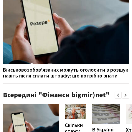
Військовозобов’язаних можуть оголосити в розшук
навіть після сплати штрафу: що потрібно знати
Всередині "Фінанси bigmir)net"
Скільки
В Україні
Хт
стажу