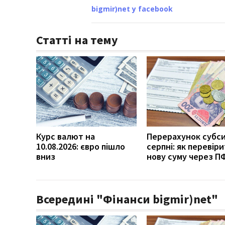
bigmir)net у facebook
Статті на тему
Курс валют на
Перерахунок субси
10.08.2026: євро пішло
серпні: як перевір
вниз
нову суму через П
Всередині "Фінанси bigmir)net"