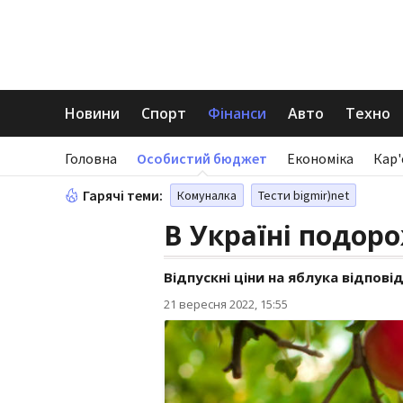
Новини
Спорт
Фінанси
Авто
Техно
Головна
Особистий бюджет
Економіка
Кар'
Гарячі теми:
Комуналка
Тести bigmir)net
В Україні подор
Відпускні ціни на яблука відпов
21 вересня 2022, 15:55