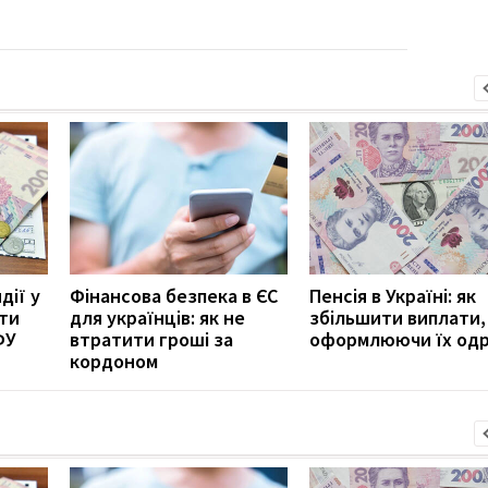
дії у
Фінансова безпека в ЄС
Пенсія в Україні: як
ити
для українців: як не
збільшити виплати,
ФУ
втратити гроші за
оформлюючи їх од
кордоном