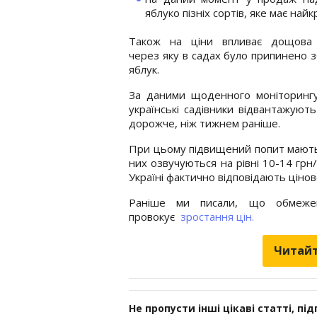
яблуко пізніх сортів, яке має найк
Також на ціни впливає дощова 
через яку в садах було припинено 
яблук.
За даними щоденного моніторингу
українські садівники відвантажуют
дорожче, ніж тижнем раніше.
При цьому підвищений попит мають я
них озвучуються на рівні 10-14 грн
Україні фактично відповідають цінов
Раніше ми писали, що обмежен
провокує
зростання цін.
Читайт
Не пропусти інші цікаві статті, пі