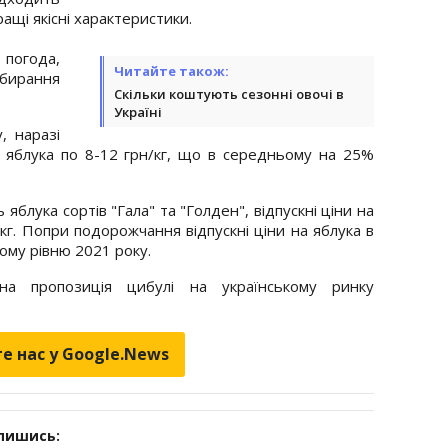
ращі якісні характеристики.
погода,
Читайте також:
збирання
Скільки коштують сезонні овочі в
Україні
, наразі
ь яблука по 8-12 грн/кг, що в середньому на 25%
блука сортів "Гала" та "Голден", відпускні ціни на
/кг. Попри подорожчання відпускні ціни на яблука в
ому рівню 2021 року.
а пропозиція цибулі на українському ринку
е нас у Google.News
дпишись: