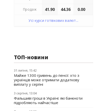
41.90
44.36
0.00
Продаж
Усі курси готівкових валют...
ТОП-новини
31 липня, 15:42
Майже 1300 гривень до пенсії: хто з
українців може отримати додаткову
виплату у серпні
3 серпня, 13:04
Фальшиві гроші в Україні: які банкноти
підробляють найчастіше