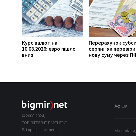
Курс валют на
Перерахунок субси
10.08.2026: євро пішло
серпні: як перевір
вниз
нову суму через П
Афіша
© 2000-2024,
ТОВ "КЕПРЕЙТ ПАРТНЕРС".
Всі права захищені.
Матеріали,