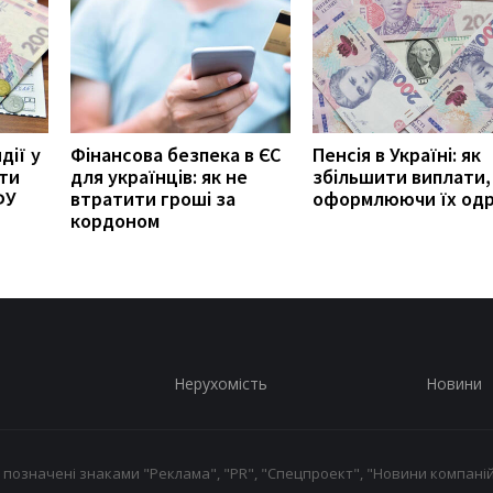
дії у
Фінансова безпека в ЄС
Пенсія в Україні: як
ити
для українців: як не
збільшити виплати,
ФУ
втратити гроші за
оформлюючи їх од
кордоном
Нерухомість
Новини
 позначені знаками "Реклама", "PR", "Спецпроект", "Новини компаній