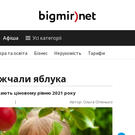
Афіша
Усі категорії
єра та освіта
Бізнес
Нерухомість
Тарифи
ожчали яблука
ідають ціновому рівню 2021 року
|
Автор: Ольга Опенько