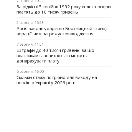
7 серпня, 10:22
За рідкісні 5 копійок 1992 року колекціонери
платять до 10 тисяч гривень
5 серпня, 16:53
Росія завдає ударів по Бортницькій станції
аерації: чим загрожує пошкодження
7 серпня, 11:51
Штрафи до 40 тисяч гривень: за що
власникам газових котлів можуть
донарахувати плату
6 серпня, 16:00
Скільки стажу потрібно для виходу на
пенсію в Україні у 2026 році