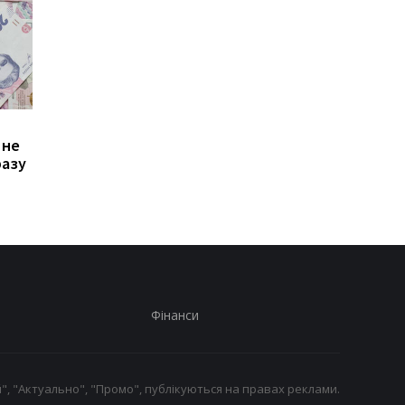
Зростання цін на
Виплата 3100 грн до
 не
транспорт у Києві: кому
Дня Незалежності: 
разу
стало невигідно їздити
потрібно подати зая
на роботу
до ПФУ
Фінанси
", "Актуально", "Промо", публікуються на правах реклами.