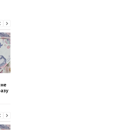
Зростання цін на
Виплата 3100 грн до
 не
транспорт у Києві: кому
Дня Незалежності: 
разу
стало невигідно їздити
потрібно подати зая
на роботу
до ПФУ