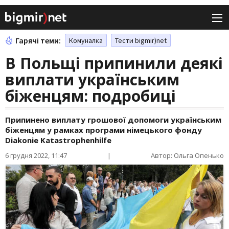
Гарячі теми:
Комуналка
Тести bigmir)net
В Польщі припинили деякі
виплати українським
біженцям: подробиці
Припинено виплату грошової допомоги українським
біженцям у рамках програми німецького фонду
Diakonie Katastrophenhilfe
6 грудня 2022, 11:47
|
Автор: Ольга Опенько