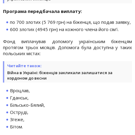
Програма передбачала виплату:
по 700 злотих (5 769 грн) на біженця, що подав заявку,
600 злотих (4945 грн) на кожного члена його сім'ї.
Фонд виплачував допомогу українським біженцям
протягом трьох місяців. Допомога була доступна у таких
польських містах:
Читайте також:
Війна в Україні: біженців закликали залишатися за
кордоном до весни
Вроцлав,
Гданськ,
Більсько-Бялий,
Оструді,
Згеже,
Бітом.