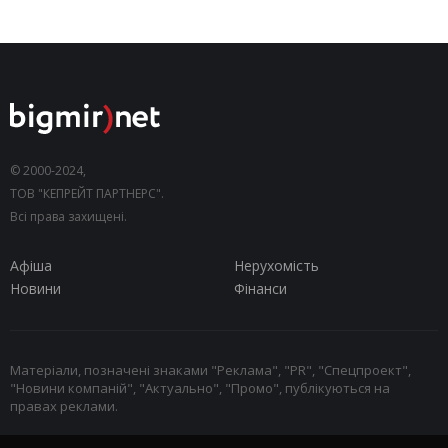
© 2000-2024,
ТОВ "КЕПРЕЙТ ПАРТНЕРС".
Всі права захищені.
Афіша
Нерухомість
Новини
Фінанси
Матеріали, позначені знаками "Реклама", "PR", "Спецпроект",
"Новини компаній", "Актуально", "Промо", публікуються на
правах реклами.