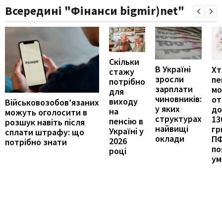
Всередині "Фінанси bigmir)net"
Скільки
В Україні
Хт
стажу
зросли
пе
потрібно
зарплати
м
для
чиновників:
от
виходу
Військовозобов’язаних
у яких
до
на
можуть оголосити в
структурах
13
пенсію в
розшук навіть після
найвищі
гр
Україні у
сплати штрафу: що
оклади
П
2026
потрібно знати
по
році
ум