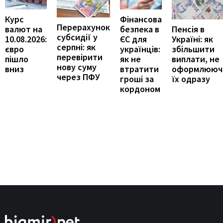
Курс
Фінансова
Перерахунок
Пенсія в
валют на
безпека в
субсидії у
Україні: як
10.08.2026:
ЄС для
серпні: як
збільшити
євро
українців:
перевірити
виплати, не
пішло
як не
нову суму
оформлююч
вниз
втратити
через ПФУ
їх одразу
гроші за
кордоном