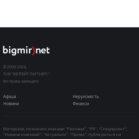
© 2000-2024,
ТОВ "КЕПРЕЙТ ПАРТНЕРС".
Всі права захищені.
Афіша
Нерухомість
Новини
Фінанси
Матеріали, позначені знаками "Реклама", "PR", "Спецпроект",
"Новини компаній", "Актуально", "Промо", публікуються на