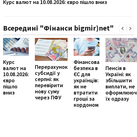
Курс валют на 10.08.2026: євро пішло вниз
Всередині "Фінанси bigmir)net"
Курс
Фінансова
Перерахунок
Пенсія в
валют на
безпека в
субсидії у
Україні: як
10.08.2026:
ЄС для
серпні: як
збільшити
євро
українців:
перевірити
виплати, не
пішло
як не
нову суму
оформлююч
вниз
втратити
через ПФУ
їх одразу
гроші за
кордоном