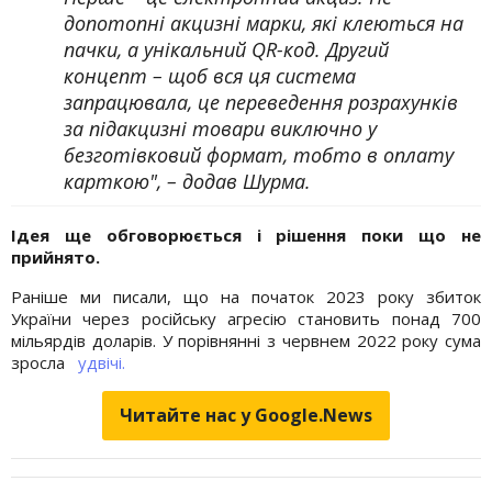
допотопні акцизні марки, які клеються на
пачки, а унікальний QR-код. Другий
концепт – щоб вся ця система
запрацювала, це переведення розрахунків
за підакцизні товари виключно у
безготівковий формат, тобто в оплату
карткою", – додав Шурма.
Ідея ще обговорюється і рішення поки що не
прийнято.
Раніше ми писали, що на початок 2023 року збиток
України через російську агресію становить понад 700
мільярдів доларів. У порівнянні з червнем 2022 року сума
зросла
удвічі.
Читайте нас у Google.News