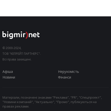
© 2000-2024,
ТОВ "КЕПРЕЙТ ПАРТНЕРС".
Всі права захищені.
Афіша
Нерухомість
Новини
Фінанси
Матеріали, позначені знаками "Реклама", "PR", "Спецпроект",
"Новини компаній", "Актуально", "Промо", публікуються на
правах реклами.