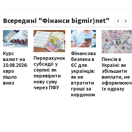
Всередині "Фінанси bigmir)net"
Курс
Фінансова
Перерахунок
Пенсія в
валют на
безпека в
субсидії у
Україні: як
10.08.2026:
ЄС для
серпні: як
збільшити
євро
українців:
перевірити
виплати, не
пішло
як не
нову суму
оформлююч
вниз
втратити
через ПФУ
їх одразу
гроші за
кордоном