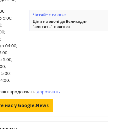
00;
Читайте також:
 5:00;
Ціни на овочі до Великодня
0;
"злетять": прогноз
00;
;
до 04:00;
6:00
 5:00;
00;
 5:00;
4:00.
країні продовжать
дорожчать.
е нас у Google.News
дпишись: