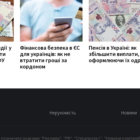
дії у
Фінансова безпека в ЄС
Пенсія в Україні: як
ити
для українців: як не
збільшити виплати,
ФУ
втратити гроші за
оформлюючи їх од
кордоном
Нерухомість
Новини
 позначені знаками "Реклама", "PR", "Спецпроект", "Новини компаній