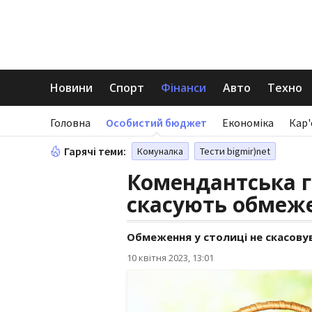
Новини
Спорт
Фінанси
Авто
Техно
Головна
Особистий бюджет
Економіка
Кар'
Гарячі теми:
Комуналка
Тести bigmir)net
Комендантська г
скасують обмеж
Обмеження у столиці не скасов
10 квітня 2023, 13:01