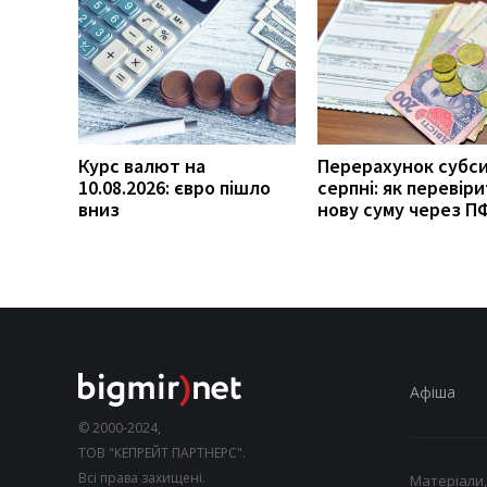
Курс валют на
Перерахунок субси
10.08.2026: євро пішло
серпні: як перевір
вниз
нову суму через П
Афіша
© 2000-2024,
ТОВ "КЕПРЕЙТ ПАРТНЕРС".
Всі права захищені.
Матеріали,