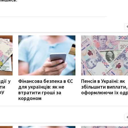
дії у
Фінансова безпека в ЄС
Пенсія в Україні: як
ити
для українців: як не
збільшити виплати,
ФУ
втратити гроші за
оформлюючи їх од
кордоном