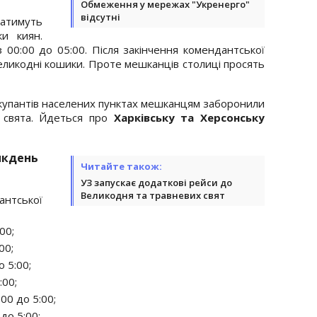
Обмеження у мережах "Укренерго"
відсутні
ватимуть
и киян.
00:00 до 05:00. Після закінчення комендантської
еликодні кошики. Проте мешканців столиці просять
окупантів населених пунктах мешканцям заборонили
 свята. Йдеться про
Харківську та Херсонську
икдень
Читайте також:
УЗ запускає додаткові рейси до
Великодня та травневих свят
антської
00;
00;
 5:00;
:00;
00 до 5:00;
до 5:00;