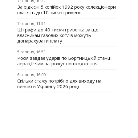
7 серпня, 10:22
За рідкісні 5 копійок 1992 року колекціонери
платять до 10 тисяч гривень
7 серпня, 11:51
Штрафи до 40 тисяч гривень: за що
власникам газових котлів можуть
донарахувати плату
5 серпня, 16:53
Росія завдає ударів по Бортницькій станції
аерації: чим загрожує пошкодження
6 серпня, 16:00
Скільки стажу потрібно для виходу на
пенсію в Україні у 2026 році