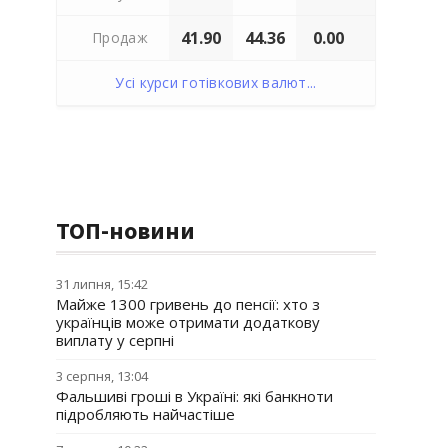
41.90
44.36
0.00
Продаж
Усі курси готівкових валют...
ТОП-новини
31 липня, 15:42
Майже 1300 гривень до пенсії: хто з
українців може отримати додаткову
виплату у серпні
3 серпня, 13:04
Фальшиві гроші в Україні: які банкноти
підробляють найчастіше