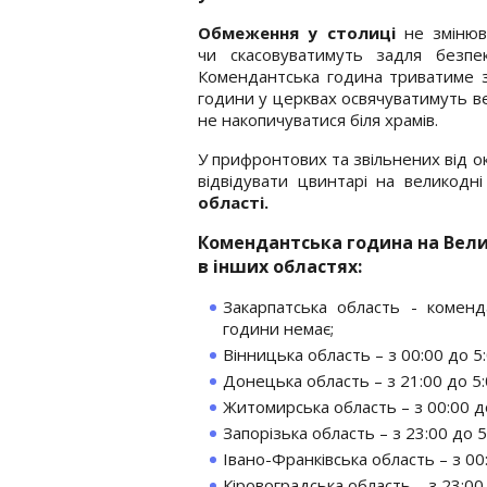
Обмеження у столиці
не зміню
чи скасовуватимуть задля безпек
Комендантська година триватиме з 
години у церквах освячуватимуть в
не накопичуватися біля храмів.
У прифронтових та звільнених від 
відвідувати цвинтарі на великодні
області.
Комендантська година на Вел
в інших областях:
Закарпатська область - коменд
години немає;
Вінницька область – з 00:00 до 5:
Донецька область – з 21:00 до 5:
Житомирська область – з 00:00 до
Запорізька область – з 23:00 до 5
Івано-Франківська область – з 00:
Кіровоградська область – з 23:00 