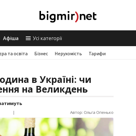
Афіша
Усі категорії
єра та освіта
Бізнес
Нерухомість
Тарифи
одина в Україні: чи
ення на Великдень
уватимуть
|
Автор: Ольга Опенько