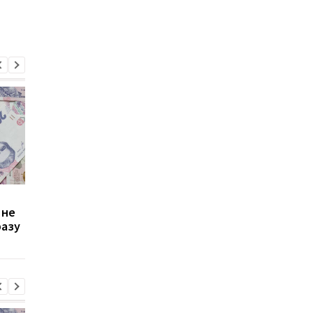
Зростання цін на
Виплата 3100 грн до
 не
транспорт у Києві: кому
Дня Незалежності: 
разу
стало невигідно їздити
потрібно подати зая
на роботу
до ПФУ