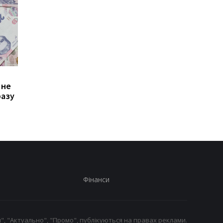
Зростання цін на
Виплата 3100 грн до
 не
транспорт у Києві: кому
Дня Незалежності: 
разу
стало невигідно їздити
потрібно подати зая
на роботу
до ПФУ
Фінанси
", "Актуально", "Промо", публікуються на правах реклами.