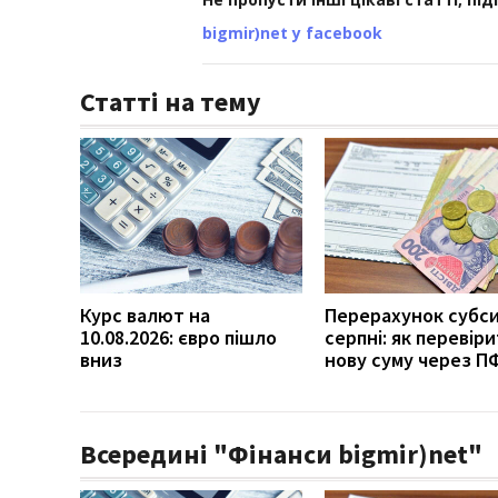
bigmir)net у facebook
Статті на тему
Курс валют на
Перерахунок субси
10.08.2026: євро пішло
серпні: як перевір
вниз
нову суму через П
Всередині "Фінанси bigmir)net"