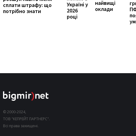
найвищі
гр
Україні у
сплати штрафу: що
оклади
П
2026
потрібно знати
по
році
ум
© 2000-2024,
ТОВ "КЕПРЕЙТ ПАРТНЕРС".
Всі права захищені.