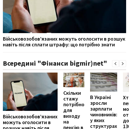
Військовозобов’язаних можуть оголосити в розшук
навіть після сплати штрафу: що потрібно знати
Всередині "Фінанси bigmir)net"
Скільки
В Україні
Хт
стажу
зросли
пе
потрібно
зарплати
м
для
чиновників:
от
виходу
Військовозобов’язаних
у яких
до
на
можуть оголосити в
структурах
13
пенсію в
розшук навіть після