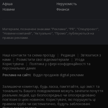
Афіша
Нерухомість
Новини
Фінанси
Матеріали, позначені знаками "Реклама", "PR", "Спецпроект",
"Новини компаній", "Актуально", "Промо", публікуються на
правах реклами.
Наші контакти та схема проїзду
|
Редакція
|
Зв'язатися з
нами
|
Розмістити свої відеоматеріали
|
Угода
Користувача
|
Політика у сфері конфіденційності та
персональних даних
Реклама на сайті:
Відділ продажів digital реклами
Залишаючи коментар, будь ласка, пам'ятайте, що зміст та
тональність Вашого повідомлення можуть зачіпати почуття
реальних людей, що безпосередньо чи опосередковано
пов'язані із цією новиною. Користувачі, які порушують ці
правила грубо чи систематично, будуть заблоковані.