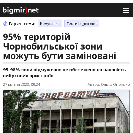
Гарячі теми:
Комуналка
Тести bigmir)net
95% територій
Чорнобильської зони
можуть бути заміновані
95-98% зони відчуження не обстежено на наявність
вибухових пристроїв
27 квітня 2023, 09:24
|
Автор: Ольга Опенько