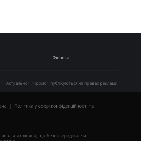
заблокувати картку
Фінанси
", "Актуально", "Промо", публікуються на правах реклами.
ача
|
Політика у сфері конфіденційності та
я реальних людей, що безпосередньо чи