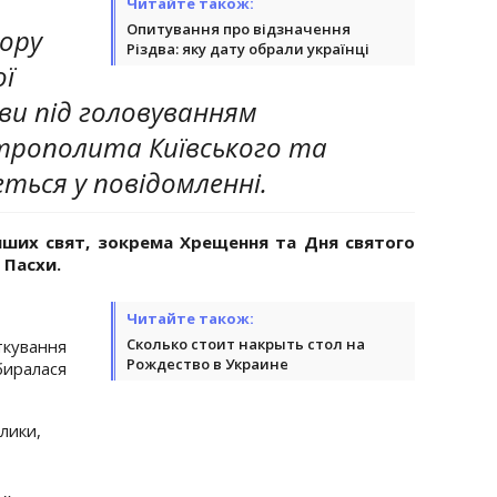
Читайте також:
Опитування про відзначення
бору
Різдва: яку дату обрали українці
ої
ви під головуванням
рополита Київського та
йдеться у повідомленні.
інших свят, зокрема Хрещення та Дня святого
 Пасхи.
Читайте також:
Сколько стоит накрыть стол на
ткування
Рождество в Украине
биралася
лики,