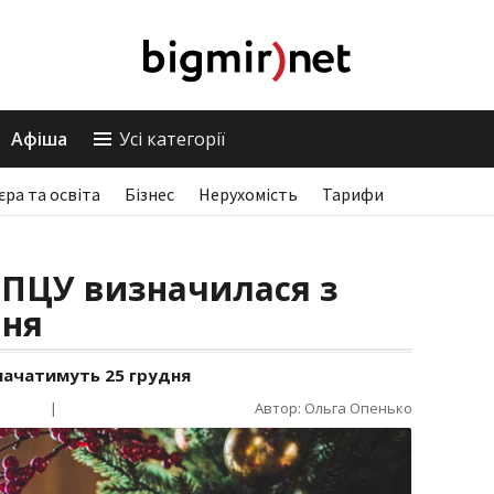
Афіша
Усі категорії
єра та освіта
Бізнес
Нерухомість
Тарифи
: ПЦУ визначилася з
ння
значатимуть 25 грудня
|
Автор: Ольга Опенько