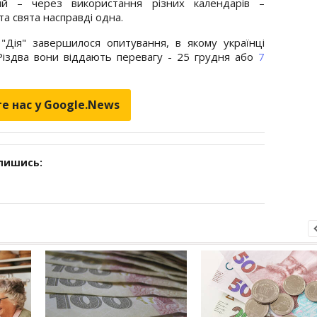
ий – через використання різних календарів –
та свята насправді одна.
Дія" завершилося опитування, в якому українці
я Різдва вони віддають перевагу - 25 грудня або
7
е нас у Google.News
дпишись: