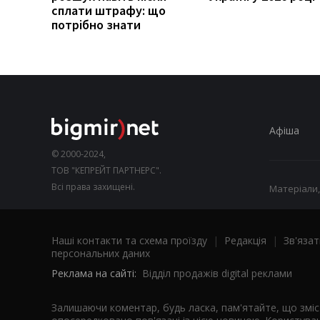
сплати штрафу: що
потрібно знати
Афіша
© 2000-2024,
ТОВ "КЕПРЕЙТ ПАРТНЕРС".
Всі права захищені.
Матеріали,
Наші контакти та схема проїзду
|
Редакція
|
Зв'язат
персональних даних
Реклама на сайті:
Відділ продажів digital реклами
Залишаючи коментар, будь ласка, пам'ятайте, що змі