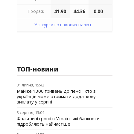
41.90
44.36
0.00
Продаж
Усі курси готівкових валют...
ТОП-новини
31 липня, 15:42
Майже 1300 гривень до пенсії: хто з
українців може отримати додаткову
виплату у серпні
3 серпня, 13:04
Фальшиві гроші в Україні: які банкноти
підробляють найчастіше