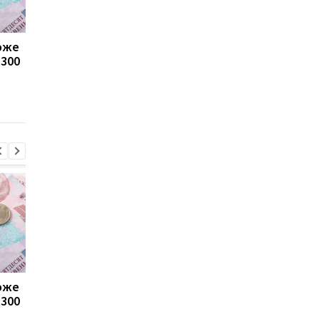
може
Пенсії для українців у
Банки посилили
1300
Польщі: хто може
контроль переказів: 
отримувати виплати
які операції можуть
заблокувати картку
може
Пенсії для українців у
Банки посилили
1300
Польщі: хто може
контроль переказів: 
отримувати виплати
які операції можуть