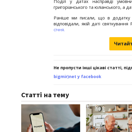
Поділ у датах насправді умовн
григоріанського та юліанського, а да
Раніше ми писали, що в додатку "
відповідали, якій даті святкуванн
січня.
Читайт
Не пропусти інші цікаві статті, пі
bigmir)net у facebook
Статті на тему