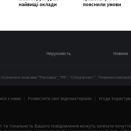
найвищі оклади
пояснили умови
Нерухомість
Новини
 позначені знаками "Реклама", "PR", "Спецпроект", "Новини компаній
ися з нами
|
Розмістити свої відеоматеріали
|
Угода Користув
ст та тональність Вашого повідомлення можуть зачіпати почутт