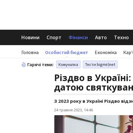
Новини
Спорт
Фінанси
Авто
Техно
Головна
Особистий бюджет
Економіка
Кар'
Гарячі теми:
Комуналка
Тести bigmir)net
Різдво в Україні
датою святкува
З 2023 року в Україні Різдво від
24 травня 2023, 14:46