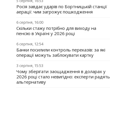
5 серпня, 16:53
Росія завдає ударів по Бортницькій станції
аерації: чим загрожує пошкодження
6 серпня, 16:00
Скільки стажу потрібно для виходу на
пенсію в Україні у 2026 році
6 серпня, 12:54
Банки посилили контроль переказів: за які
операції можуть заблокувати картку
3 серпня, 15:53
Чому зберігати заощадження в доларах у
2026 році стало невигідно: експерти радять
альтернативу