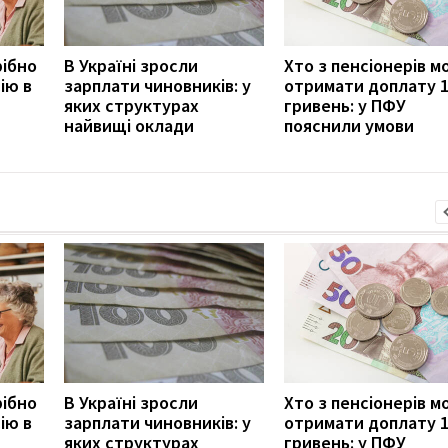
рібно
В Україні зросли
Хто з пенсіонерів 
ію в
зарплати чиновників: у
отримати доплату 
яких структурах
гривень: у ПФУ
найвищі оклади
пояснили умови
рібно
В Україні зросли
Хто з пенсіонерів 
ію в
зарплати чиновників: у
отримати доплату 
яких структурах
гривень: у ПФУ