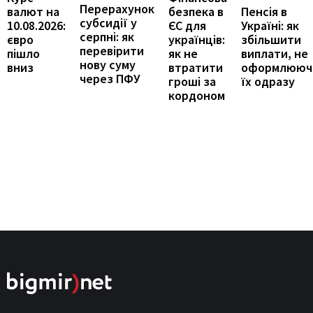
Перерахунок
Пенсія в
валют на
безпека в
субсидії у
Україні: як
10.08.2026:
ЄС для
серпні: як
збільшити
євро
українців:
перевірити
виплати, не
пішло
як не
нову суму
оформлююч
вниз
втратити
через ПФУ
їх одразу
гроші за
кордоном