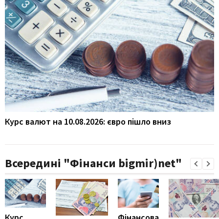
Курс валют на 10.08.2026: євро пішло вниз
Всередині "Фінанси bigmir)net"
Курс
Фінансова