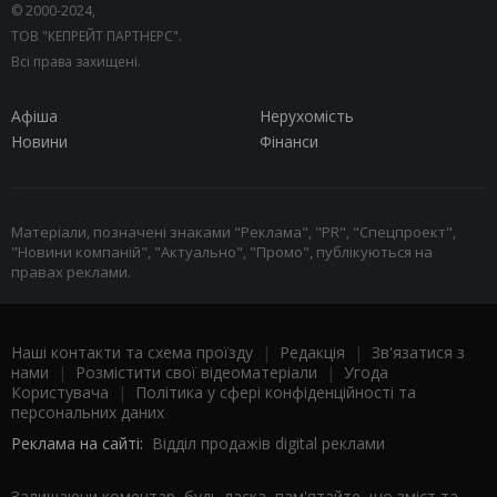
© 2000-2024,
ТОВ "КЕПРЕЙТ ПАРТНЕРС".
Всі права захищені.
Афіша
Нерухомість
Новини
Фінанси
Матеріали, позначені знаками "Реклама", "PR", "Спецпроект",
"Новини компаній", "Актуально", "Промо", публікуються на
правах реклами.
Наші контакти та схема проїзду
|
Редакція
|
Зв'язатися з
нами
|
Розмістити свої відеоматеріали
|
Угода
Користувача
|
Політика у сфері конфіденційності та
персональних даних
Реклама на сайті:
Відділ продажів digital реклами
Залишаючи коментар, будь ласка, пам'ятайте, що зміст та