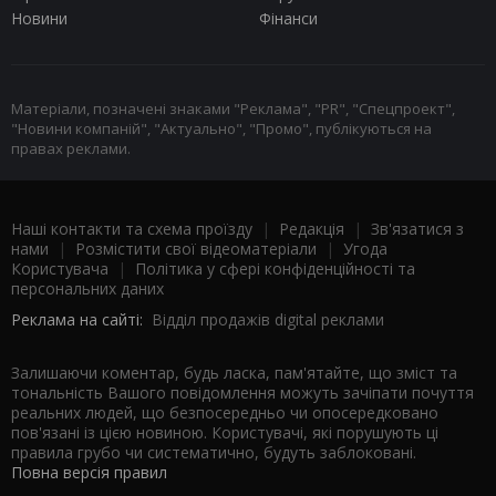
Новини
Фінанси
Матеріали, позначені знаками "Реклама", "PR", "Спецпроект",
"Новини компаній", "Актуально", "Промо", публікуються на
правах реклами.
Наші контакти та схема проїзду
|
Редакція
|
Зв'язатися з
нами
|
Розмістити свої відеоматеріали
|
Угода
Користувача
|
Політика у сфері конфіденційності та
персональних даних
Реклама на сайті:
Відділ продажів digital реклами
Залишаючи коментар, будь ласка, пам'ятайте, що зміст та
тональність Вашого повідомлення можуть зачіпати почуття
реальних людей, що безпосередньо чи опосередковано
пов'язані із цією новиною. Користувачі, які порушують ці
правила грубо чи систематично, будуть заблоковані.
Повна версія правил