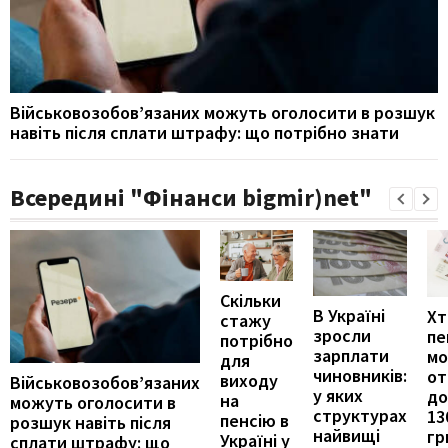
Військовозобов’язаних можуть оголосити в розшук
навіть після сплати штрафу: що потрібно знати
Всередині "Фінанси bigmir)net"
Скільки
В Україні
Хт
стажу
зросли
пе
потрібно
зарплати
м
для
чиновників:
от
виходу
Військовозобов’язаних
у яких
до
на
можуть оголосити в
структурах
13
пенсію в
розшук навіть після
найвищі
гр
Україні у
сплати штрафу: що