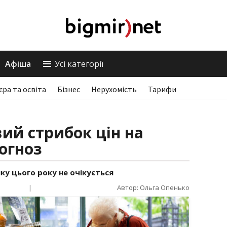
Афіша
Усі категорії
єра та освіта
Бізнес
Нерухомість
Тарифи
вий стрибок цін на
огноз
ку цього року не очікується
|
Автор: Ольга Опенько