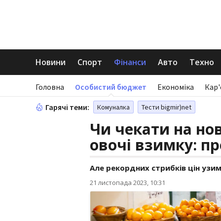
Новини
Спорт
Фінанси
Авто
Техно
Головна
Особистий бюджет
Економіка
Кар'
Гарячі теми:
Комуналка
Тести bigmir)net
Чи чекати на но
овочі взимку: пр
Але рекордних стрибків цін узим
21 листопада 2023, 10:31