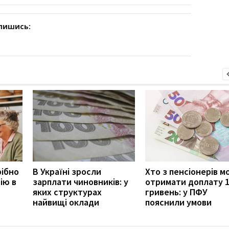
дпишись:
рібно
В Україні зросли
Хто з пенсіонерів 
ію в
зарплати чиновників: у
отримати доплату 
яких структурах
гривень: у ПФУ
найвищі оклади
пояснили умови