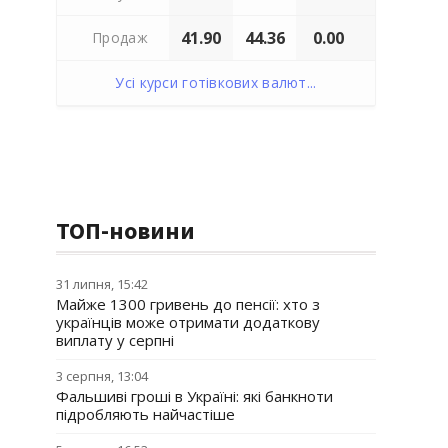
41.90
44.36
0.00
Продаж
Усі курси готівкових валют...
ТОП-новини
31 липня, 15:42
Майже 1300 гривень до пенсії: хто з
українців може отримати додаткову
виплату у серпні
3 серпня, 13:04
Фальшиві гроші в Україні: які банкноти
підробляють найчастіше