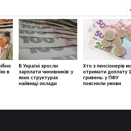
рібно
В Україні зросли
Хто з пенсіонерів 
ію в
зарплати чиновників: у
отримати доплату 
яких структурах
гривень: у ПФУ
найвищі оклади
пояснили умови