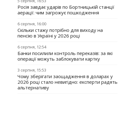
5 серпня, 16:53
Росія завдає ударів по Бортницькій станції
аерації: чим загрожує пошкодження
6 серпня, 16:00
Скільки стажу потрібно для виходу на
пенсію в Україні у 2026 році
6 серпня, 12:54
Банки посилили контроль переказів: за які
операції можуть заблокувати картку
3 серпня, 15:53
Чому зберігати заощадження в доларах у
2026 році стало невигідно: експерти радять
альтернативу