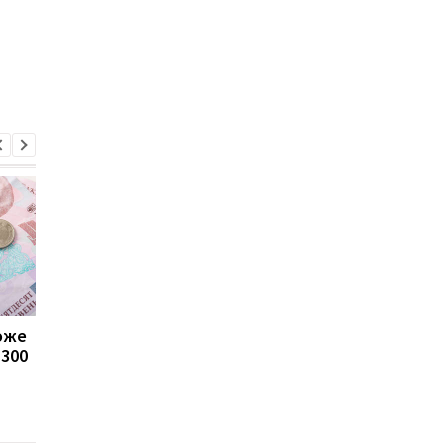
може
Пенсії для українців у
Банки посилили
1300
Польщі: хто може
контроль переказів: 
отримувати виплати
які операції можуть
заблокувати картку