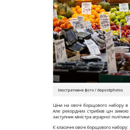
Ілюстративне фото / depositphotos
Ціни на овочі борщового набору в У
Але рекордних стрибків цін зимою
заступник міністра аграрної політик
Є класичні овочі борщового набору: