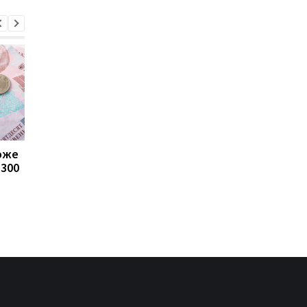
може
Пенсії для українців у
Банки посилили
1300
Польщі: хто може
контроль переказів: 
отримувати виплати
які операції можуть
заблокувати картку