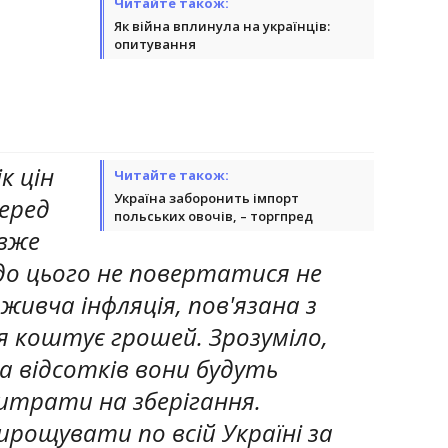
Читайте також:
Як війна вплинула на українців:
опитування
к цін
Читайте також:
Україна заборонить імпорт
перед
польських овочів, – торгпред
 вже
до цього не повертатися не
живча інфляція, пов'язана з
я коштує грошей. Зрозуміло,
а відсотків вони будуть
итрати на зберігання.
ирощувати по всій Україні за