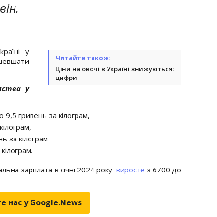
він.
раїні у
Читайте також:
ешевшати
Ціни на овочі в Україні знижуються:
цифри
мства у
9,5 гривень за кілограм,
кілограм,
нь за кілограм
 кілограм.
мальна зарплата в січні 2024 року
виросте
з 6700 до
е нас у Google.News