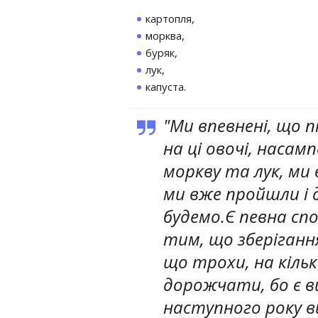
картопля,
морква,
буряк,
лук,
капуста.
"Ми впевнені, що пі
на ці овочі, насам
моркву та лук, ми
ми вже пройшли і 
будемо.Є певна спо
тим, що зберіганн
що трохи, на кільк
дорожчати, бо є в
наступного року в