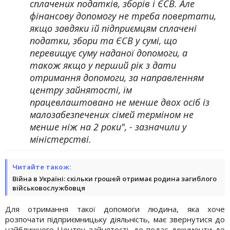
сплачених податків, зборів і ЄСВ. Але
фінансову допомогу не треба повертати,
якщо завдяки їй підприємцям сплачені
податки, збори та ЄСВ у сумі, що
перевищує суму наданої допомоги, а
також якщо у перший рік з дати
отримання допомоги, за направленням
центру зайнятості, їм
працевлаштовано не менше двох осіб із
малозабезпечених сімей терміном не
менше ніж на 2 роки", - зазначили у
міністерстві.
Читайте також:
Війна в Україні: скільки грошей отримає родина загиблого
військовослужбовця
Для отримання такої допомоги людина, яка хоче
розпочати підприємницьку діяльність, має звернутися до
найближчого Центру зайнятості, де подає документи до