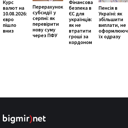
Курс
Фінансова
Перерахунок
Пенсія в
валют на
безпека в
субсидії у
Україні: як
10.08.2026:
ЄС для
серпні: як
збільшити
євро
українців:
перевірити
виплати, не
пішло
як не
нову суму
оформлююч
вниз
втратити
через ПФУ
їх одразу
гроші за
кордоном