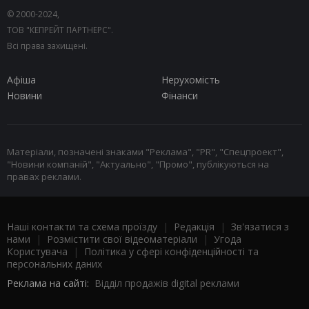
© 2000-2024,
ТОВ "КЕПРЕЙТ ПАРТНЕРС".
Всі права захищені.
Афіша
Нерухомість
Новини
Фінанси
Матеріали, позначені знаками "Реклама", "PR", "Спецпроект",
"Новини компаній", "Актуально", "Промо", публікуються на
правах реклами.
Наші контакти та схема проїзду
|
Редакція
|
Зв'язатися з
нами
|
Розмістити свої відеоматеріали
|
Угода
Користувача
|
Політика у сфері конфіденційності та
персональних даних
Реклама на сайті:
Відділ продажів digital реклами