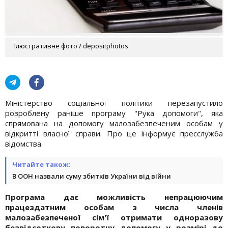
Ілюстративне фото / depositphotos
Міністерство соціальної політики перезапустило
розроблену раніше програму "Рука допомоги", яка
спрямована на допомогу малозабезпеченим особам у
відкритті власної справи. Про це інформує пресслужба
відомства.
Читайте також:
В ООН назвали суму збитків України від війни
Програма дає можливість непрацюючим
працездатним особам з числа членів
малозабезпеченої сім'ї отримати одноразову
безвідсоткову поворотну допомогу у розмірі до