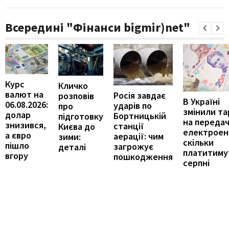
Всередині "Фінанси bigmir)net"
Курс
Кличко
валют на
Росія завдає
розповів
В Україні
06.08.2026:
ударів по
про
змінили т
долар
Бортницькій
підготовку
на переда
знизився,
станції
Києва до
електроене
а євро
аерації: чим
зими:
скільки
пішло
загрожує
деталі
платитиму
вгору
пошкодження
серпні