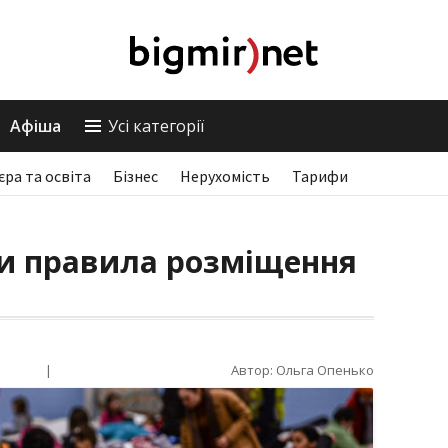
Афіша
Усі категорії
єра та освіта
Бізнес
Нерухомість
Тарифи
ли правила розміщення
|
Автор: Ольга Опенько