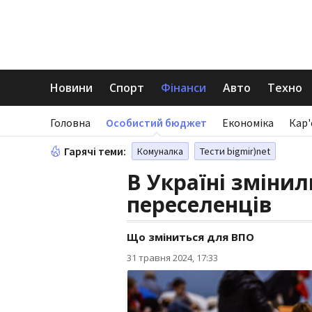
Новини
Спорт
Фінанси
Авто
Техно
Головна
Особистий бюджет
Економіка
Кар'
Гарячі теми:
Комуналка
Тести bigmir)net
В Україні зміни
переселенців
Що зміниться для ВПО
31 травня 2024, 17:33