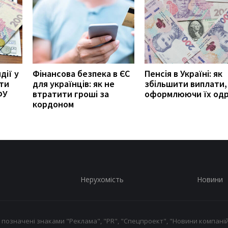
дії у
Фінансова безпека в ЄС
Пенсія в Україні: як
ити
для українців: як не
збільшити виплати,
ФУ
втратити гроші за
оформлюючи їх од
кордоном
Нерухомість
Новини
 позначені знаками "Реклама", "PR", "Спецпроект", "Новини компаній