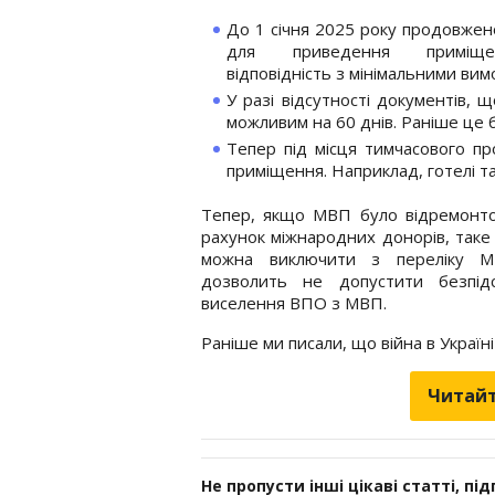
До 1 січня 2025 року продовжен
для приведення примі
відповідність з мінімальними вим
У разі відсутності документів,
можливим на 60 днів. Раніше це б
Тепер під місця тимчасового п
приміщення. Наприклад, готелі т
Тепер, якщо МВП було відремонто
рахунок міжнародних донорів, так
можна виключити з переліку 
дозволить не допустити безпідс
виселення ВПО з МВП.
Раніше ми писали, що війна в Україн
Читайт
Не пропусти інші цікаві статті, пі