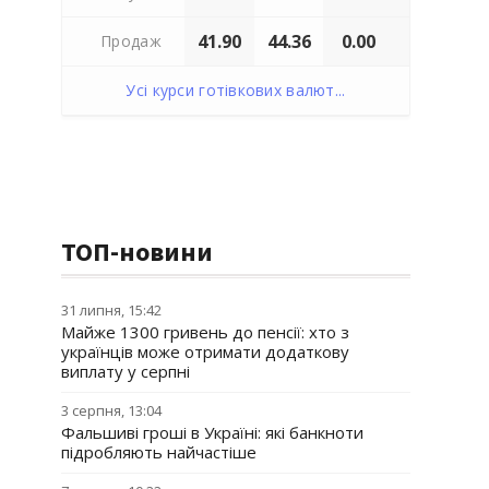
41.90
44.36
0.00
Продаж
Усі курси готівкових валют...
ТОП-новини
31 липня, 15:42
Майже 1300 гривень до пенсії: хто з
українців може отримати додаткову
виплату у серпні
3 серпня, 13:04
Фальшиві гроші в Україні: які банкноти
підробляють найчастіше