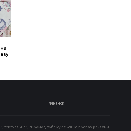
Зростання цін на
Виплата 3100 грн до
 не
транспорт у Києві: кому
Дня Незалежності: 
разу
стало невигідно їздити
потрібно подати зая
на роботу
до ПФУ
Фінанси
", "Актуально", "Промо", публікуються на правах реклами.