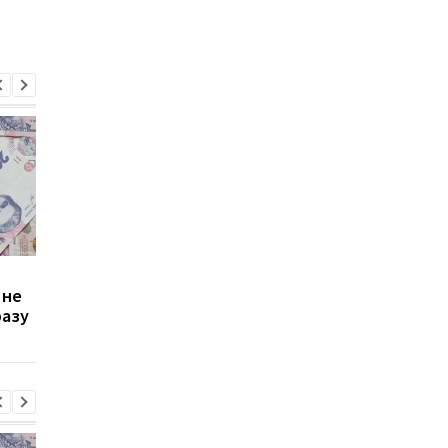
Зростання цін на
Виплата 3100 грн до
 не
транспорт у Києві: кому
Дня Незалежності: 
разу
стало невигідно їздити
потрібно подати зая
на роботу
до ПФУ