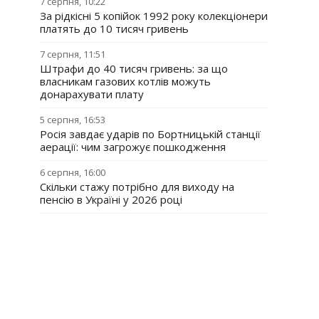
7 серпня, 10:22
За рідкісні 5 копійок 1992 року колекціонери
платять до 10 тисяч гривень
7 серпня, 11:51
Штрафи до 40 тисяч гривень: за що
власникам газових котлів можуть
донарахувати плату
5 серпня, 16:53
Росія завдає ударів по Бортницькій станції
аерації: чим загрожує пошкодження
6 серпня, 16:00
Скільки стажу потрібно для виходу на
пенсію в Україні у 2026 році