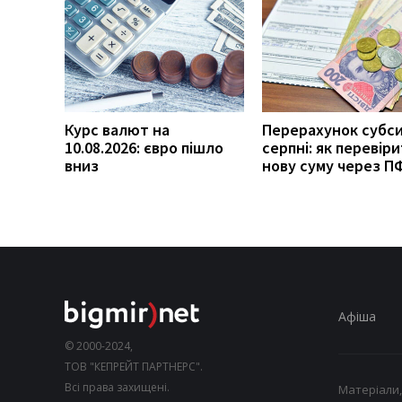
Курс валют на
Перерахунок субси
10.08.2026: євро пішло
серпні: як перевір
вниз
нову суму через П
Афіша
© 2000-2024,
ТОВ "КЕПРЕЙТ ПАРТНЕРС".
Всі права захищені.
Матеріали,