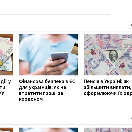
дії у
Фінансова безпека в ЄС
Пенсія в Україні: як
ити
для українців: як не
збільшити виплати,
ФУ
втратити гроші за
оформлюючи їх од
кордоном