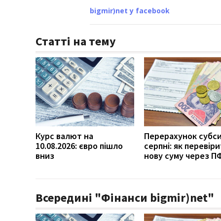
bigmir)net у facebook
Статті на тему
Курс валют на
Перерахунок субси
10.08.2026: євро пішло
серпні: як перевір
вниз
нову суму через П
Всередині "Фінанси bigmir)net"