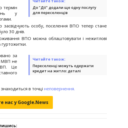
Читайте також:
о термін
До "Дії" додали ще одну послугу
для переселенців
щень у
огами.
 що засвідчують особу, поселення ВПО тепер стане
уло 30 днів.
роживання ВПО можна облаштовувати і нежитлові
а гуртожитки.
вано за
Читайте також:
е МВП не
Переселенці можуть одержати
МВП. Це
кредит на житло: деталі
тавного
і знаходиться в точці
неповернення.
е нас у Google.News
дпишись: