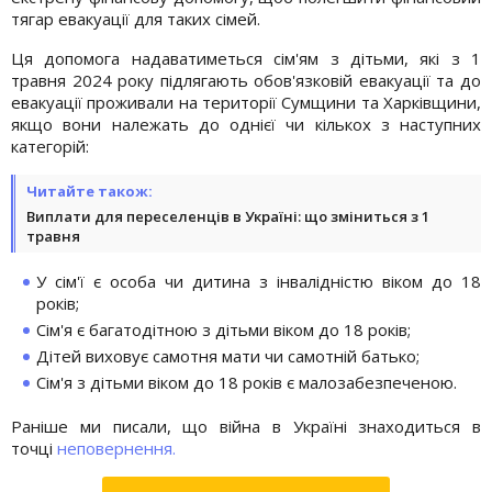
тягар евакуації для таких сімей.
Ця допомога надаватиметься сім'ям з дітьми, які з 1
травня 2024 року підлягають обов'язковій евакуації та до
евакуації проживали на території Сумщини та Харківщини,
якщо вони належать до однієї чи кількох з наступних
категорій:
Читайте також:
Виплати для переселенців в Україні: що зміниться з 1
травня
У сім'ї є особа чи дитина з інвалідністю віком до 18
років;
Сім'я є багатодітною з дітьми віком до 18 років;
Дітей виховує самотня мати чи самотній батько;
Сім'я з дітьми віком до 18 років є малозабезпеченою.
Раніше ми писали, що війна в Україні знаходиться в
точці
неповернення.