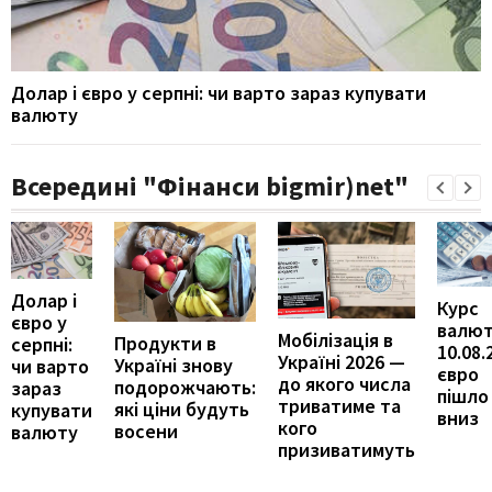
Долар і євро у серпні: чи варто зараз купувати
валюту
Всередині "Фінанси bigmir)net"
Долар і
Курс
євро у
валют
Мобілізація в
Продукти в
серпні:
10.08.
Україні 2026 —
Україні знову
чи варто
євро
до якого числа
подорожчають:
зараз
пішло
триватиме та
які ціни будуть
купувати
вниз
кого
восени
валюту
призиватимуть