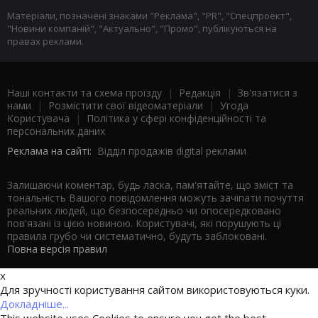
Матеріали, позначені знаками "Реклама", "PR", "Спецпроект",
"Новини компаній", "Актуально", "Промо", публікуються на
правах реклами.
Наші контакти та схема проїзду
|
Редакція
|
Зв'язатися з
нами
|
Розмістити свої відеоматеріали
|
Угода
Користувача
|
Політика у сфері конфіденційності та
персональних даних
Реклама на сайті:
Відділ продажів digital реклами
Залишаючи коментар, будь ласка, пам'ятайте, що зміст та
тональність Вашого повідомлення можуть зачіпати почуття
реальних людей, що безпосередньо чи опосередковано
пов'язані із цією новиною. Користувачі, які порушують ці
правила грубо чи систематично, будуть заблоковані.
Повна версія правил
x
Для зручності користування сайтом використовуються куки.
Докладніше...