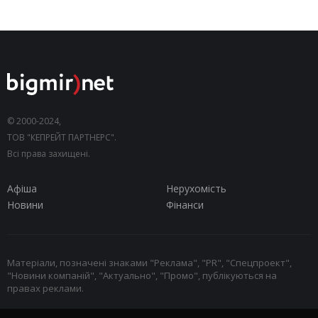
© 2000-2024,
ТОВ "КЕПРЕЙТ ПАРТНЕРС".
Всі права захищені.
Афіша
Нерухомість
Новини
Фінанси
Матеріали, позначені знаками "Реклама", "PR", "Спецпроект",
"Новини компаній", "Актуально", "Промо", публікуються на
правах реклами.