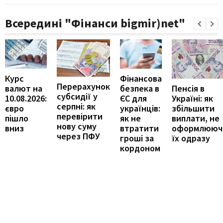
Всередині "Фінанси bigmir)net"
Курс
Фінансова
Перерахунок
Пенсія в
валют на
безпека в
субсидії у
Україні: як
10.08.2026:
ЄС для
серпні: як
збільшити
євро
українців:
перевірити
виплати, не
пішло
як не
нову суму
оформлююч
вниз
втратити
через ПФУ
їх одразу
гроші за
кордоном