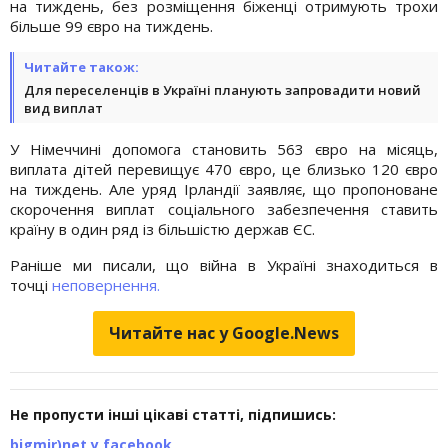
на тиждень, без розміщення біженці отримують трохи
більше 99 євро на тиждень.
Читайте також:
Для переселенців в Україні планують запровадити новий
вид виплат
У Німеччині допомога становить 563 євро на місяць,
виплата дітей перевищує 470 євро, це близько 120 євро
на тиждень. Але уряд Ірландії заявляє, що пропоноване
скорочення виплат соціального забезпечення ставить
країну в один ряд із більшістю держав ЄС.
Раніше ми писали, що війна в Україні знаходиться в
точці
неповернення.
Читайте нас у Google.News
Не пропусти інші цікаві статті, підпишись:
bigmir)net у facebook