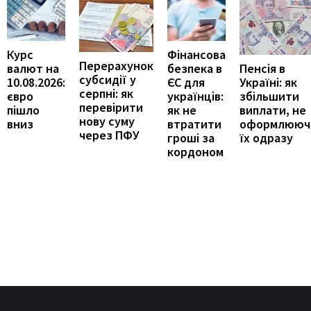
Курс
Фінансова
Перерахунок
Пенсія в
валют на
безпека в
субсидії у
Україні: як
10.08.2026:
ЄС для
серпні: як
збільшити
євро
українців:
перевірити
виплати, не
пішло
як не
нову суму
оформлююч
вниз
втратити
через ПФУ
їх одразу
гроші за
кордоном