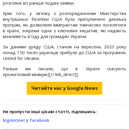
розгляне всі раніше подані заявки.
Крім того, у зв'язку з розпорядженням Міністерства
внутрішньої безпеки США було призупинено декілька
програм, які дозволяли іммігрантам тимчасово поселятися
в країні, зокрема одна з ключових ініціатив, які надають
можливість в'їзду для громадян України.
За даними уряду США, станом на вересень 2023 року
понад 150 тисяч українців прибули до США за програмою
United for Ukraine.
Раніше ми писали, що в Україні скасують
прожитковий
мінімум.[[// link_direct]]
Читайте нас у Google.News
Не пропусти інші цікаві статті, підпишись:
bigmir)net у facebook