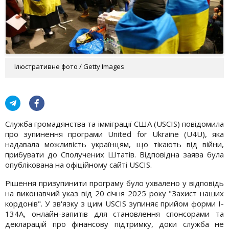
Ілюстративне фото / Getty Images
Служба громадянства та імміграції США (USCIS) повідомила
про зупинення програми United for Ukraine (U4U), яка
надавала можливість українцям, що тікають від війни,
прибувати до Сполучених Штатів. Відповідна заява була
опублікована на офіційному сайті USCIS.
Рішення призупинити програму було ухвалено у відповідь
на виконавчий указ від 20 січня 2025 року "Захист наших
кордонів". У зв'язку з цим USCIS зупиняє прийом форми I-
134А, онлайн-запитів для становлення спонсорами та
декларацій про фінансову підтримку, доки служба не