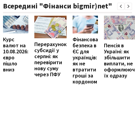
Всередині "Фінанси bigmir)net"
Курс
Фінансова
Перерахунок
Пенсія в
валют на
безпека в
субсидії у
Україні: як
10.08.2026:
ЄС для
серпні: як
збільшити
євро
українців:
перевірити
виплати, не
пішло
як не
нову суму
оформлююч
вниз
втратити
через ПФУ
їх одразу
гроші за
кордоном