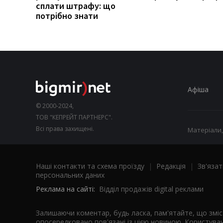
сплати штрафу: що
потрібно знати
Афіша
© 2000-2024,
ТОВ "КЕПРЕЙТ ПАРТНЕРС".
Всі права захищені.
Матеріали,
Наші контакти та схема проїзду
|
Редакція
|
Зв'язат
персональних даних
Реклама на сайті:
Відділ продажів digital реклами
Залишаючи коментар, будь ласка, пам'ятайте, що змі
опосередковано пов'язані із цією новиною. Користувач