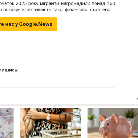
 початок 2025 року мігранти нагромадили понад 160
о показує ефективність такої фінансової стратегії.
е нас у Google.News
дпишись: