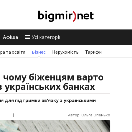
Афіша
Усі категорії
ра та освіта
Бізнес
Нерухомість
Тарифи
, чому біженцям варто
в українських банках
м для підтримки зв'язку з українськими
|
Автор: Ольга Опенько