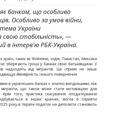
ряє банкам, що особливо
ів. Особливо за умов війни,
стема України
 свою стабільність», —
й в інтерв'ю РБК-Україна.
 країн, таких як Філіппіни, Індія, Пакистан, Мексика
оче зберігають гроші у банках своєї батьківщини. У
ів надходять від мігрантів. Це сприяє не лише
 підвищує ймовірність їхнього повернення.
вки в українських банках є значно вигіднішими, ніж
і мігранти, що також може стати мотивацією для
. Крім того, практика скасування оподаткування
відбувається в інших країнах, могла б сприяти
 2025 року в Україні податок на депозити становить