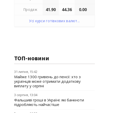
41.90
44.36
0.00
Продаж
Усі курси готівкових валют...
ТОП-новини
31 липня, 15:42
Майже 1300 гривень до пенсії: хто з
українців може отримати додаткову
виплату у серпні
3 серпня, 13:04
Фальшиві гроші в Україні: які банкноти
підробляють найчастіше