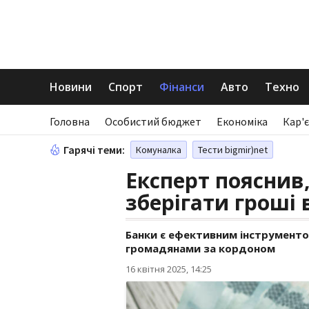
Новини
Спорт
Фінанси
Авто
Техно
Головна
Особистий бюджет
Економіка
Кар'є
Гарячі теми:
Комуналка
Тести bigmir)net
Експерт пояснив
зберігати гроші 
Банки є ефективним інструменто
громадянами за кордоном
16 квітня 2025, 14:25