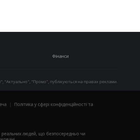
заблокувати картку
Фінанси
", "Актуально", "Промо", публікуються на правах реклами.
ача
|
Політика у сфері конфіденційності та
я реальних людей, що безпосередньо чи
ковані.