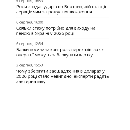
5 серпня, 16:53
Росія завдає ударів по Бортницькій станції
аерації: чим загрожує пошкодження
6 серпня, 16:00
Скільки стажу потрібно для виходу на
пенсію в Україні у 2026 році
6 серпня, 12:54
Банки посилили контроль переказів: за які
операції можуть заблокувати картку
3 серпня, 15:53
Чому зберігати заощадження в доларах у
2026 році стало невигідно: експерти радять
альтернативу