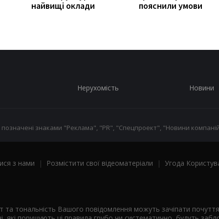
найвищі оклади
пояснили умови
Нерухомість
Новини
 позначені знаками "Реклама", "PR", "Спецпроект", "Новини компаній
ися з нами
|
Розмістити свої відеоматеріали
|
Угода Користув
ст та тональність Вашого повідомлення можуть зачіпати почутт
і, які порушують ці правила грубо чи систематично, будуть забло