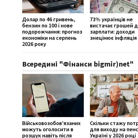
Долар по 46 гривень,
73% українців не
бензин по 100 і нове
вистачає грошей д
подорожчання: прогноз
зарплати: доходи
економіки на серпень
знецінює інфляція
2026 року
Всередині "Фінанси bigmir)net"
Військовозобов’язаних
Скільки стажу пот
можуть оголосити в
для виходу на пенс
розшук навіть після
Україні у 2026 році