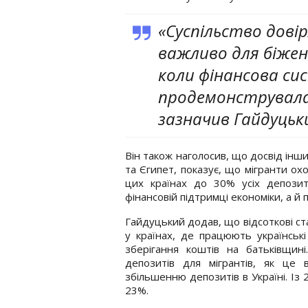
«Суспільство дові
важливо для біженц
коли фінансова си
продемонструвала
зазначив Гайдуцьки
Він також наголосив, що досвід інших
та Єгипет, показує, що мігранти ох
цих країнах до 30% усіх депозит
фінансовій підтримці економіки, а й
Гайдуцький додав, що відсоткові ста
у країнах, де працюють українськ
зберігання коштів на батьківщині
депозитів для мігрантів, як це 
збільшенню депозитів в Україні. Із
23%.