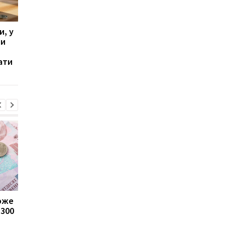
и, у
Потеря банковской
В Україні поширюєть
ти
карты: как быстро
схема "грошових мул
защитить деньги и
як шахраї
ати
аккаунты за 10 минут
використовують чуж
карти
може
Пенсії для українців у
Банки посилили
1300
Польщі: хто може
контроль переказів: 
отримувати виплати
які операції можуть