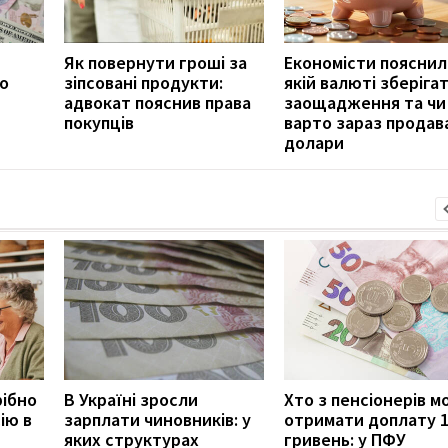
Як повернути гроші за
Економісти пояснил
о
зіпсовані продукти:
якій валюті зберіга
адвокат пояснив права
заощадження та чи
покупців
варто зараз продав
долари
рібно
В Україні зросли
Хто з пенсіонерів 
ію в
зарплати чиновників: у
отримати доплату 
яких структурах
гривень: у ПФУ