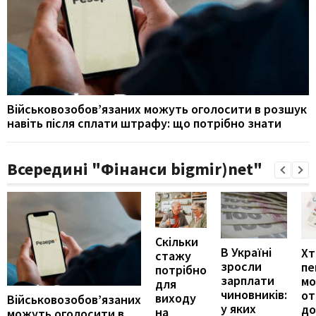
Військовозобов’язаних можуть оголосити в розшук
навіть після сплати штрафу: що потрібно знати
Всередині "Фінанси bigmir)net"
Скільки
В Україні
Хт
стажу
зросли
пе
потрібно
зарплати
м
для
чиновників:
от
виходу
Військовозобов’язаних
у яких
до
на
можуть оголосити в