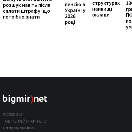
структурах
13
пенсію в
розшук навіть після
найвищі
гр
Україні у
сплати штрафу: що
оклади
П
2026
потрібно знати
по
році
ум
© 2000-2024,
ТОВ "КЕПРЕЙТ ПАРТНЕРС".
Всі права захищені.