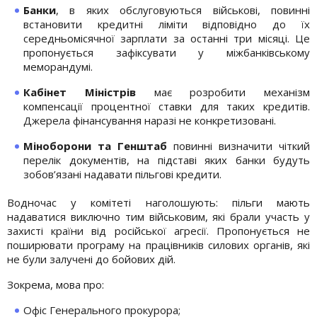
Банки
, в яких обслуговуються військові, повинні
встановити кредитні ліміти відповідно до їх
середньомісячної зарплати за останні три місяці. Це
пропонується зафіксувати у міжбанківському
меморандумі.
Кабінет Міністрів
має розробити механізм
компенсації процентної ставки для таких кредитів.
Джерела фінансування наразі не конкретизовані.
Міноборони та Генштаб
повинні визначити чіткий
перелік документів, на підставі яких банки будуть
зобов’язані надавати пільгові кредити.
Водночас у комітеті наголошують: пільги мають
надаватися виключно тим військовим, які брали участь у
захисті країни від російської агресії. Пропонується не
поширювати програму на працівників силових органів, які
не були залучені до бойових дій.
Зокрема, мова про:
Офіс Генерального прокурора;