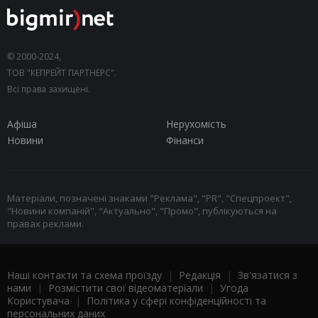
© 2000-2024,
ТОВ "КЕПРЕЙТ ПАРТНЕРС".
Всі права захищені.
Афіша
Нерухомість
Новини
Фінанси
Матеріали, позначені знаками "Реклама", "PR", "Спецпроект",
"Новини компаній", "Актуально", "Промо", публікуються на
правах реклами.
Наші контакти та схема проїзду
|
Редакція
|
Зв'язатися з
нами
|
Розмістити свої відеоматеріали
|
Угода
Користувача
|
Політика у сфері конфіденційності та
персональних даних