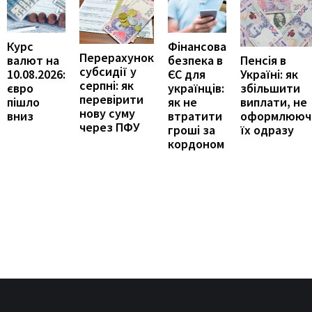
Курс
Фінансова
Перерахунок
Пенсія в
валют на
безпека в
субсидії у
Україні: як
10.08.2026:
ЄС для
серпні: як
збільшити
євро
українців:
перевірити
виплати, не
пішло
як не
нову суму
оформлююч
вниз
втратити
через ПФУ
їх одразу
гроші за
кордоном