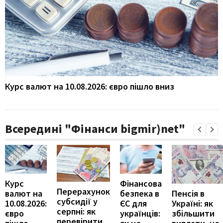
Курс валют на 10.08.2026: євро пішло вниз
Всередині "Фінанси bigmir)net"
Курс
Фінансова
Перерахунок
Пенсія в
валют на
безпека в
субсидії у
Україні: як
10.08.2026:
ЄС для
серпні: як
збільшити
євро
українців:
перевірити