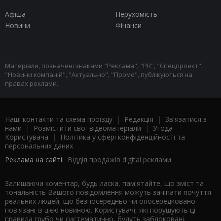
Афіша
Нерухомість
Новини
Фінанси
Матеріали, позначені знаками "Реклама", "PR", "Спецпроект",
"Новини компаній", "Актуально", "Промо", публікуються на
правах реклами.
Наші контакти та схема проїзду
|
Редакція
|
Зв'язатися з
нами
|
Розмістити свої відеоматеріали
|
Угода
Користувача
|
Політика у сфері конфіденційності та
персональних даних
Реклама на сайті:
Відділ продажів digital реклами
Залишаючи коментар, будь ласка, пам'ятайте, що зміст та
тональність Вашого повідомлення можуть зачіпати почуття
реальних людей, що безпосередньо чи опосередковано
пов'язані із цією новиною. Користувачі, які порушують ці
правила грубо чи систематично, будуть заблоковані.