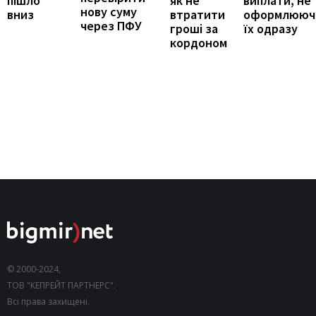
виплати, не
пішло
як не
нову суму
оформлююч
вниз
втратити
через ПФУ
їх одразу
гроші за
кордоном
© 2000-2024,
ТОВ "КЕПРЕЙТ ПАРТНЕРС".
Всі права захищені.