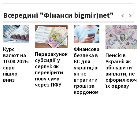
Всередині "Фінанси bigmir)net"
Курс
Фінансова
Перерахунок
Пенсія в
валют на
безпека в
субсидії у
Україні: як
10.08.2026:
ЄС для
серпні: як
збільшити
євро
українців:
перевірити
виплати, не
пішло
як не
нову суму
оформлююч
вниз
втратити
через ПФУ
їх одразу
гроші за
кордоном