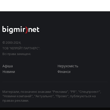
© 2000-2024,
ТОВ "КЕПРЕЙТ ПАРТНЕРС".
Всі права захищені.
Афіша
Нерухомість
Новини
Фінанси
Матеріали, позначені знаками "Реклама", "PR", "Спецпроект",
"Новини компаній", "Актуально", "Промо", публікуються на
правах реклами.