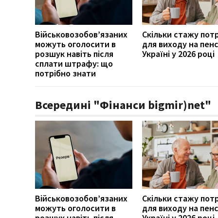
Військовозобов’язаних
Скільки стажу пот
можуть оголосити в
для виходу на пенс
розшук навіть після
Україні у 2026 році
сплати штрафу: що
потрібно знати
Всередині "Фінанси bigmir)net"
Військовозобов’язаних
Скільки стажу пот
можуть оголосити в
для виходу на пенс
розшук навіть після
Україні у 2026 році