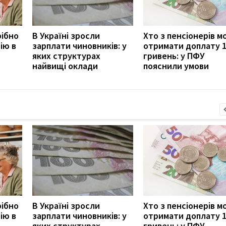
рібно
В Україні зросли
Хто з пенсіонерів 
ію в
зарплати чиновників: у
отримати доплату 
яких структурах
гривень: у ПФУ
найвищі оклади
пояснили умови
рібно
В Україні зросли
Хто з пенсіонерів 
ію в
зарплати чиновників: у
отримати доплату 
яких структурах
гривень: у ПФУ