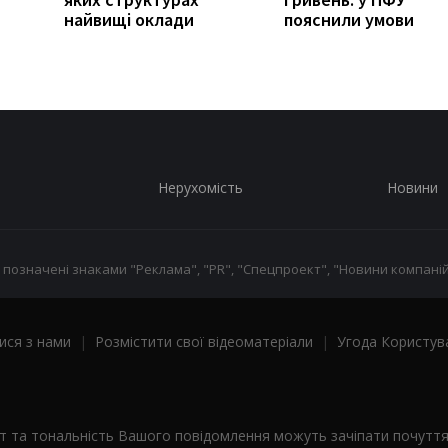
найвищі оклади
пояснили умови
Нерухомість
Новини
 позначені знаками "Реклама", "PR", "Спецпроект", "Новини компаній
ися з нами
|
Розмістити свої відеоматеріали
|
Угода Користув
ст та тональність Вашого повідомлення можуть зачіпати почутт