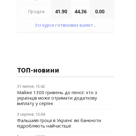
41.90
44.36
0.00
Продаж
Усі курси готівкових валют...
ТОП-новини
31 липня, 15:42
Майже 1300 гривень до пенсії: хто з
українців може отримати додаткову
виплату у серпні
3 серпня, 13:04
Фальшиві гроші в Україні: які банкноти
підробляють найчастіше