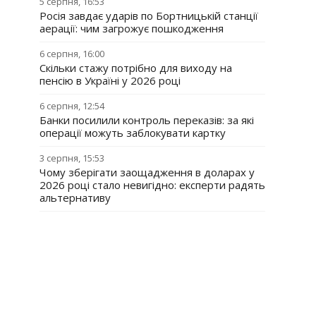
5 серпня, 16:53
Росія завдає ударів по Бортницькій станції
аерації: чим загрожує пошкодження
6 серпня, 16:00
Скільки стажу потрібно для виходу на
пенсію в Україні у 2026 році
6 серпня, 12:54
Банки посилили контроль переказів: за які
операції можуть заблокувати картку
3 серпня, 15:53
Чому зберігати заощадження в доларах у
2026 році стало невигідно: експерти радять
альтернативу