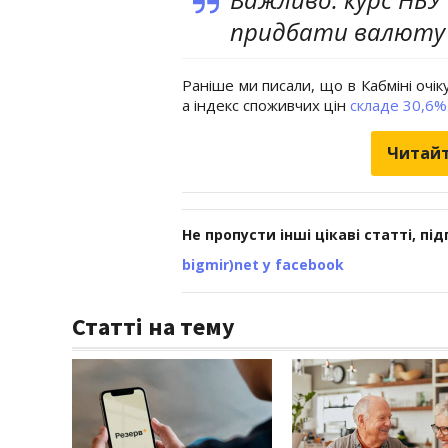
придбати валюту 
Раніше ми писали, що в Кабміні очік
а індекс споживчих цін
складе 30,6%
Читайт
Не пропусти інші цікаві статті, пі
bigmir)net у facebook
Статті на тему