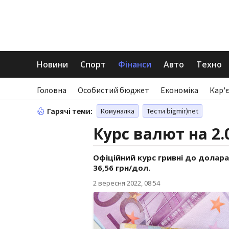
Новини
Спорт
Фінанси
Авто
Техно
Головна
Особистий бюджет
Економіка
Кар'є
Гарячі теми:
Комуналка
Тести bigmir)net
Курс валют на 2.
Офіційний курс гривні до долара
36,56 грн/дол.
2 вересня 2022, 08:54