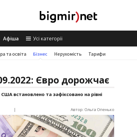
Афіша
Усі категорії
ра та освіта
Бізнес
Нерухомість
Тарифи
09.2022: Євро дорожчає
 США встановлено та зафіксовано на рівні
|
Автор: Ольга Опенько