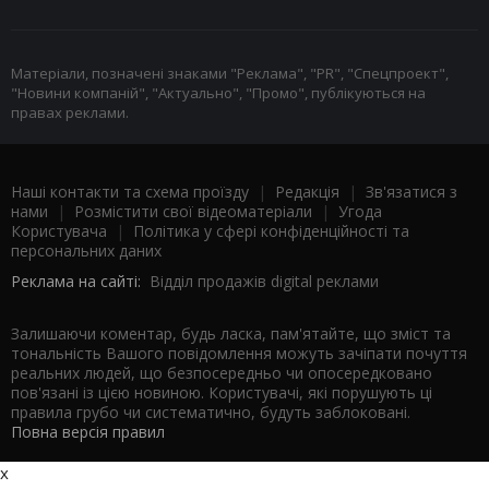
Матеріали, позначені знаками "Реклама", "PR", "Спецпроект",
"Новини компаній", "Актуально", "Промо", публікуються на
правах реклами.
Наші контакти та схема проїзду
|
Редакція
|
Зв'язатися з
нами
|
Розмістити свої відеоматеріали
|
Угода
Користувача
|
Політика у сфері конфіденційності та
персональних даних
Реклама на сайті:
Відділ продажів digital реклами
Залишаючи коментар, будь ласка, пам'ятайте, що зміст та
тональність Вашого повідомлення можуть зачіпати почуття
реальних людей, що безпосередньо чи опосередковано
пов'язані із цією новиною. Користувачі, які порушують ці
правила грубо чи систематично, будуть заблоковані.
Повна версія правил
x