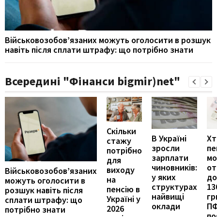
Військовозобов’язаних можуть оголосити в розшук
навіть після сплати штрафу: що потрібно знати
Всередині "Фінанси bigmir)net"
Скільки
В Україні
Хт
стажу
зросли
пе
потрібно
зарплати
м
для
чиновників:
от
виходу
Військовозобов’язаних
у яких
до
на
можуть оголосити в
структурах
13
пенсію в
розшук навіть після
найвищі
гр
Україні у
сплати штрафу: що
оклади
П
2026
потрібно знати
по