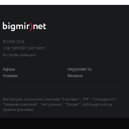
© 2000-2024,
ТОВ "КЕПРЕЙТ ПАРТНЕРС".
Всі права захищені.
Афіша
Нерухомість
Новини
Фінанси
Матеріали, позначені знаками "Реклама", "PR", "Спецпроект",
"Новини компаній", "Актуально", "Промо", публікуються на
правах реклами.