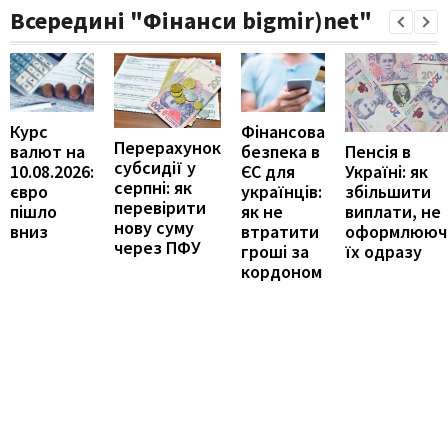
Всередині "Фінанси bigmir)net"
Курс
Фінансова
Перерахунок
Пенсія в
валют на
безпека в
субсидії у
Україні: як
10.08.2026:
ЄС для
серпні: як
збільшити
євро
українців:
перевірити
виплати, не
пішло
як не
нову суму
оформлююч
вниз
втратити
через ПФУ
їх одразу
гроші за
кордоном