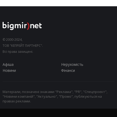
© 2000-2024,
ТОВ "КЕПРЕЙТ ПАРТНЕРС".
Всі права захищені.
Афіша
Нерухомість
Новини
Фінанси
Матеріали, позначені знаками "Реклама", "PR", "Спецпроект",
"Новини компаній", "Актуально", "Промо", публікуються на
правах реклами.