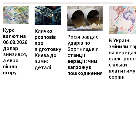
Курс
Кличко
валют на
Росія завдає
розповів
В Україні
06.08.2026:
ударів по
про
змінили т
долар
Бортницькій
підготовку
на переда
знизився,
станції
Києва до
електроене
а євро
аерації: чим
зими:
скільки
пішло
загрожує
деталі
платитиму
вгору
пошкодження
серпні