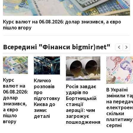
Курс валют на 06.08.2026: долар знизився, а євро
пішло вгору
Всередині "Фінанси bigmir)net"
Курс
Кличко
валют на
Росія завдає
розповів
В Україні
06.08.2026:
ударів по
про
змінили т
долар
Бортницькій
підготовку
на переда
знизився,
станції
Києва до
електроене
а євро
аерації: чим
зими:
скільки
пішло
загрожує
деталі
платитиму
вгору
пошкодження
серпні