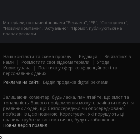
Матеріали, позначені знаками "Реклама", "PR", "Спецпроект",
"Новини компаній", "Актуально", "Промо", публікуються на
правах реклами.
Наші контакти та схема проїзду
|
Редакція
|
Зв'язатися з
нами
|
Розмістити свої відеоматеріали
|
Угода
Користувача
|
Політика у сфері конфіденційності та
персональних даних
Реклама на сайті:
Відділ продажів digital реклами
Залишаючи коментар, будь ласка, пам'ятайте, що зміст та
тональність Вашого повідомлення можуть зачіпати почуття
реальних людей, що безпосередньо чи опосередковано
пов'язані із цією новиною. Користувачі, які порушують ці
правила грубо чи систематично, будуть заблоковані.
Повна версія правил
x