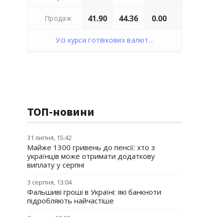
41.90
44.36
0.00
Продаж
Усі курси готівкових валют...
ТОП-новини
31 липня, 15:42
Майже 1300 гривень до пенсії: хто з
українців може отримати додаткову
виплату у серпні
3 серпня, 13:04
Фальшиві гроші в Україні: які банкноти
підробляють найчастіше