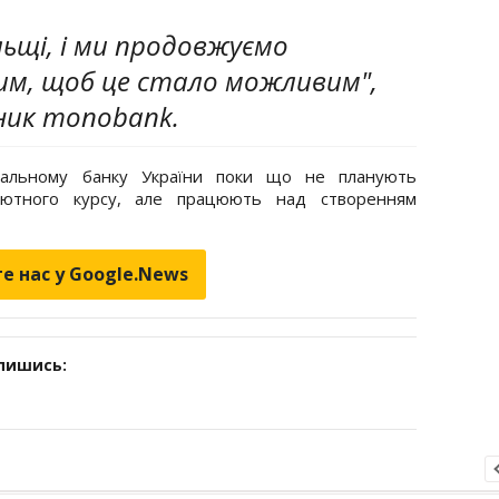
ольщі, і ми продовжуємо
м, щоб це стало можливим",
вник monobank.
альному банку України поки що не планують
алютного курсу, але працюють над створенням
е нас у Google.News
дпишись: