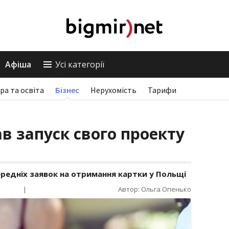
Афіша
Усі категорії
ра та освіта
Бізнес
Нерухомість
Тарифи
в запуск свого проекту
ередніх заявок на отримання картки у Польщі
|
Автор: Ольга Опенько