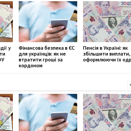
дії у
Фінансова безпека в ЄС
Пенсія в Україні: як
ити
для українців: як не
збільшити виплати,
ФУ
втратити гроші за
оформлюючи їх од
кордоном