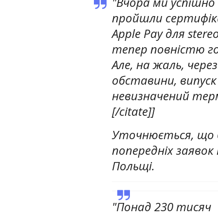
"Вчора ми успішно
пройшли сертифік
Apple Pay для stereo
тепер повністю го
Але, на жаль, через
обставини, випуск
невизначений термі
[/citate]]
Уточнюється, що б
попередніх заявок
Польщі.
"Понад 230 тисяч