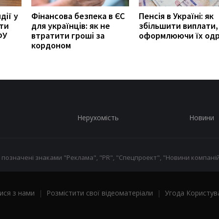
дії у
Фінансова безпека в ЄС
Пенсія в Україні: як
ити
для українців: як не
збільшити виплати,
ФУ
втратити гроші за
оформлюючи їх од
кордоном
Нерухомість
Новини
 позначені знаками "Реклама", "PR", "Спецпроект", "Новини компаній
ися з нами
|
Розмістити свої відеоматеріали
|
Угода Користув