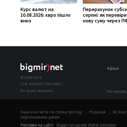
Курс валют на
Перерахунок субси
10.08.2026: євро пішло
серпні: як перевір
вниз
нову суму через П
Афіша
© 2000-2024,
ТОВ "КЕПРЕЙТ ПАРТНЕРС".
Всі права захищені.
Матеріали,
Наші контакти та схема проїзду
|
Редакція
|
Зв'язат
персональних даних
Реклама на сайті:
Відділ продажів digital реклами