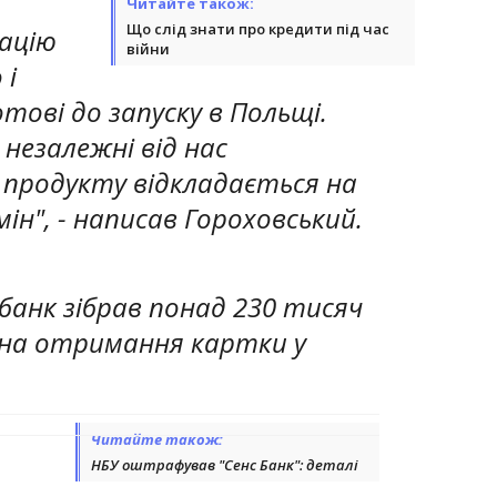
Читайте також:
Що слід знати про кредити під час
ацію
війни
 і
тові до запуску в Польщі.
 незалежні від нас
 продукту відкладається на
н", - написав Гороховський.
анк зібрав понад 230 тисяч
 на отримання картки у
Читайте також:
НБУ оштрафував "Сенс Банк": деталі