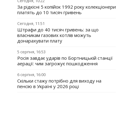
Сегодня, 10:22
За рідкісні 5 копійок 1992 року колекціонери
платять до 10 тисяч гривень
Сегодня, 11:51
Штрафи до 40 тисяч гривень: за що
власникам газових котлів можуть
донарахувати плату
5 серпня, 16:53
Росія завдає ударів по Бортницькій станції
аерації: чим загрожує пошкодження
6 серпня, 16:00
Скільки стажу потрібно для виходу на
пенсію в Україні у 2026 році