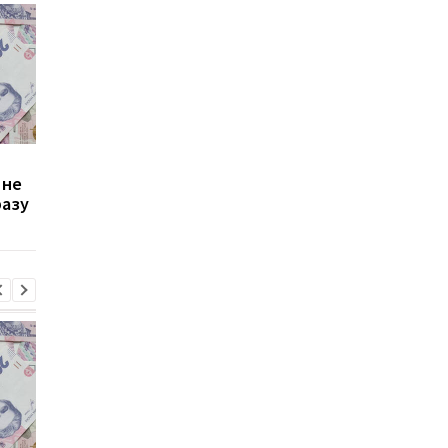
Зростання цін на
Виплата 3100 грн до
 не
транспорт у Києві: кому
Дня Незалежності: 
разу
стало невигідно їздити
потрібно подати зая
на роботу
до ПФУ