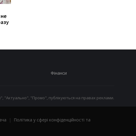
Зростання цін на
Виплата 3100 грн до
 не
транспорт у Києві: кому
Дня Незалежності: 
разу
стало невигідно їздити
потрібно подати зая
на роботу
до ПФУ
Фінанси
", "Актуально", "Промо", публікуються на правах реклами.
ача
|
Політика у сфері конфіденційності та