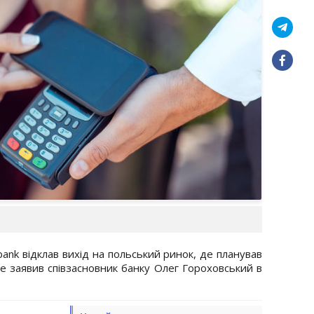
ank відклав вихід на польський ринок, де планував
е заявив співзасновник банку Олег Гороховський в