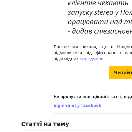
клієнтів чекають
запуску stereo у П
працювати над ти
- додав співзасно
Раніше ми писали, що в Націон
відмовлятися від фіксованого в
відповідних
передумов.
.
Читайт
Не пропусти інші цікаві статті, пі
bigmir)net у facebook
Статті на тему