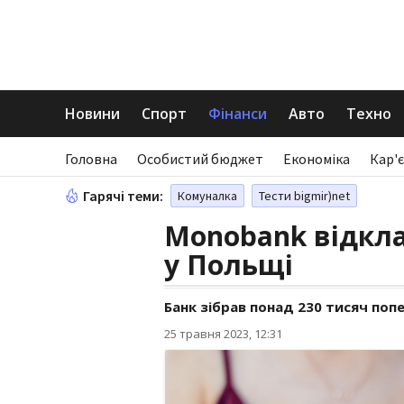
Новини
Спорт
Фінанси
Авто
Техно
Головна
Особистий бюджет
Економіка
Кар'є
Гарячі теми:
Комуналка
Тести bigmir)net
Monobank відкла
у Польщі
Банк зібрав понад 230 тисяч поп
25 травня 2023, 12:31