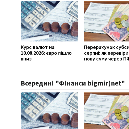
Курс валют на
Перерахунок субси
10.08.2026: євро пішло
серпні: як перевір
вниз
нову суму через П
Всередині "Фінанси bigmir)net"