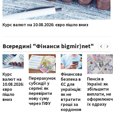
Курс валют на 10.08.2026: євро пішло вниз
Всередині "Фінанси bigmir)net"
Курс
Фінансова
Перерахунок
Пенсія в
валют на
безпека в
субсидії у
Україні: як
10.08.2026:
ЄС для
серпні: як
збільшити
євро
українців:
перевірити
виплати, не
пішло
як не
нову суму
оформлююч
вниз
втратити
через ПФУ
їх одразу
гроші за
кордоном