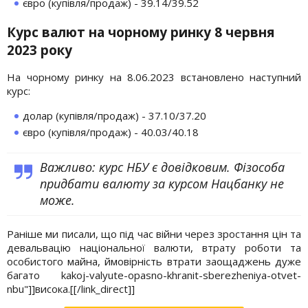
євро (купівля/продаж) - 39.14/39.52
Курс валют на чорному ринку 8 червня
2023 року
На чорному ринку на 8.06.2023 встановлено наступний
курс:
долар (купівля/продаж) - 37.10/37.20
євро (купівля/продаж) - 40.03/40.18
Важливо: курс НБУ є довідковим. Фізособа
придбати валюту за курсом Нацбанку не
може.
Раніше ми писали, що під час війни через зростання цін та
девальвацію національної валюти, втрату роботи та
особистого майна, ймовірність втрати заощаджень дуже
багато kakoj-valyute-opasno-khranit-sberezheniya-otvet-
nbu"]]висока.[[/link_direct]]