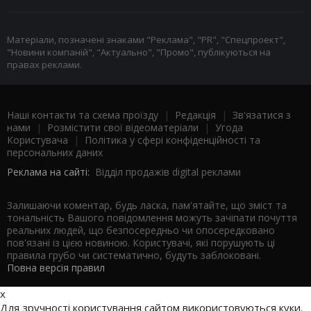
Матеріали, позначені знаками "Реклама", "PR", "Спецпроект",
"Новини компаній", "Актуально", "Промо", публікуються на
правах реклами.
Наші контакти та схема проїзду
|
Редакція
|
Зв'язатися з
нами
|
Розмістити свої відеоматеріали
|
Угода
Користувача
|
Політика у сфері конфіденційності та
персональних даних
Реклама на сайті:
Відділ продажів digital реклами
Залишаючи коментар, будь ласка, пам'ятайте, що зміст та
тональність Вашого повідомлення можуть зачіпати почуття
реальних людей, що безпосередньо чи опосередковано
пов'язані із цією новиною. Користувачі, які порушують ці
правила грубо чи систематично, будуть заблоковані.
Повна версія правил
x
Для зручності користування сайтом використовуються куки.