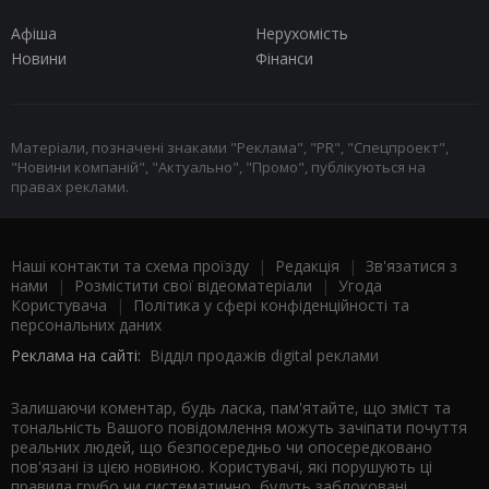
Афіша
Нерухомість
Новини
Фінанси
Матеріали, позначені знаками "Реклама", "PR", "Спецпроект",
"Новини компаній", "Актуально", "Промо", публікуються на
правах реклами.
Наші контакти та схема проїзду
|
Редакція
|
Зв'язатися з
нами
|
Розмістити свої відеоматеріали
|
Угода
Користувача
|
Політика у сфері конфіденційності та
персональних даних
Реклама на сайті:
Відділ продажів digital реклами
Залишаючи коментар, будь ласка, пам'ятайте, що зміст та
тональність Вашого повідомлення можуть зачіпати почуття
реальних людей, що безпосередньо чи опосередковано
пов'язані із цією новиною. Користувачі, які порушують ці
правила грубо чи систематично, будуть заблоковані.