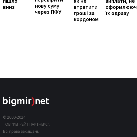
виплати, не
пішло
як не
нову суму
оформлююч
вниз
втратити
через ПФУ
їх одразу
гроші за
кордоном
© 2000-2024,
ТОВ "КЕПРЕЙТ ПАРТНЕРС".
Всі права захищені.