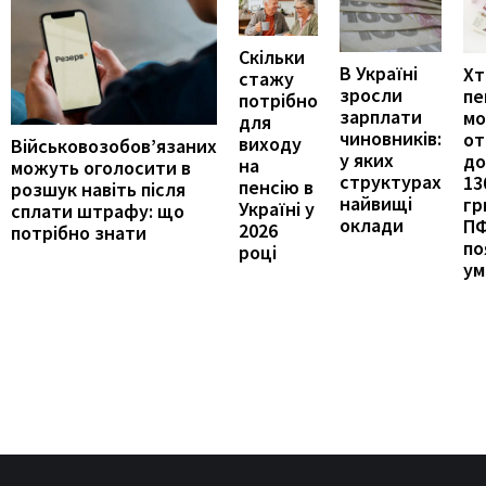
Скільки
В Україні
Хт
стажу
зросли
пе
потрібно
зарплати
м
для
чиновників:
от
виходу
Військовозобов’язаних
у яких
до
на
можуть оголосити в
структурах
13
пенсію в
розшук навіть після
найвищі
гр
Україні у
сплати штрафу: що
оклади
П
2026
потрібно знати
по
році
ум