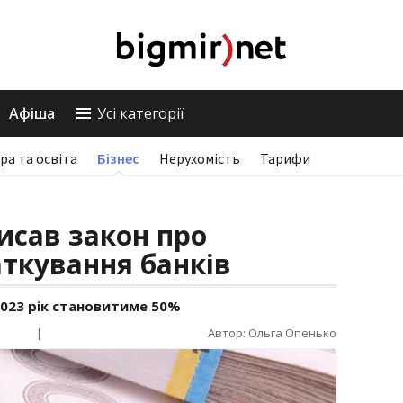
Афіша
Усі категорії
ра та освіта
Бізнес
Нерухомість
Тарифи
исав закон про
ткування банків
2023 рік становитиме 50%
|
Автор: Ольга Опенько