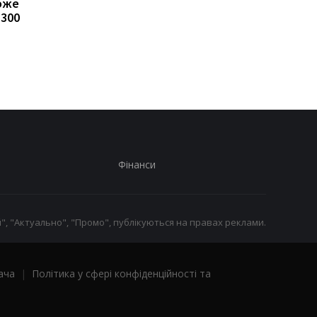
може
Пенсії для українців у
Банки посилили
1300
Польщі: хто може
контроль переказів: 
отримувати виплати
які операції можуть
заблокувати картку
Фінанси
", "Актуально", "Промо", публікуються на правах реклами.
ача
|
Політика у сфері конфіденційності та