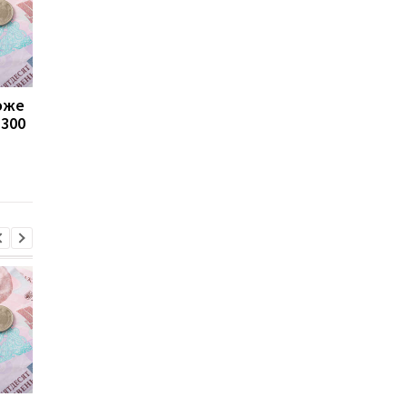
може
Пенсії для українців у
Банки посилили
1300
Польщі: хто може
контроль переказів: 
отримувати виплати
які операції можуть
заблокувати картку