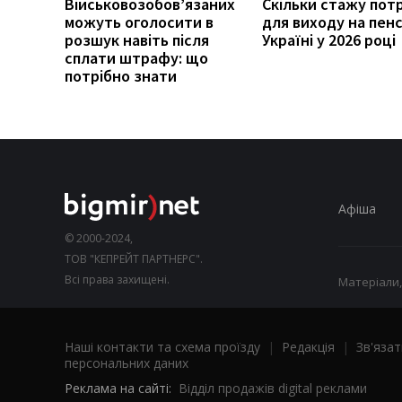
Військовозобов’язаних
Скільки стажу пот
можуть оголосити в
для виходу на пенс
розшук навіть після
Україні у 2026 році
сплати штрафу: що
потрібно знати
Афіша
© 2000-2024,
ТОВ "КЕПРЕЙТ ПАРТНЕРС".
Всі права захищені.
Матеріали,
Наші контакти та схема проїзду
|
Редакція
|
Зв'язат
персональних даних
Реклама на сайті:
Відділ продажів digital реклами