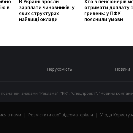
рібно
В Україні зросли
Хто з пенсіонерів 
ію в
зарплати чиновників: у
отримати доплату 
яких структурах
гривень: у ПФУ
найвищі оклади
пояснили умови
Нерухомість
Новини
 позначені знаками "Реклама", "PR", "Спецпроект", "Новини компаній
ися з нами
|
Розмістити свої відеоматеріали
|
Угода Користув