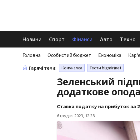
Новини
Спорт
Фінанси
Авто
Техно
Головна
Особистий бюджет
Економіка
Кар'є
Гарячі теми:
Комуналка
Тести bigmir)net
Зеленський підп
додаткове опода
Ставка податку на прибуток за 
6 грудня 2023, 12:38