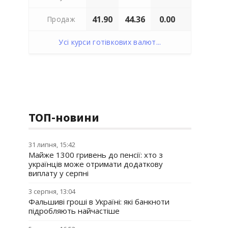
41.90
44.36
0.00
Продаж
Усі курси готівкових валют...
ТОП-новини
31 липня, 15:42
Майже 1300 гривень до пенсії: хто з
українців може отримати додаткову
виплату у серпні
3 серпня, 13:04
Фальшиві гроші в Україні: які банкноти
підробляють найчастіше