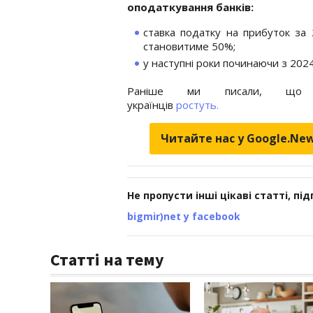
оподаткування банків:
ставка податку на прибуток за 
становитиме 50%;
у наступні роки починаючи з 2024
Раніше ми писали, що 
українців
ростуть.
Читайте нас у Google.Ne
Не пропусти інші цікаві статті, пі
bigmir)net у facebook
Статті на тему