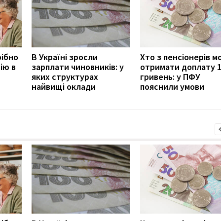
рібно
В Україні зросли
Хто з пенсіонерів 
ію в
зарплати чиновників: у
отримати доплату 
яких структурах
гривень: у ПФУ
найвищі оклади
пояснили умови