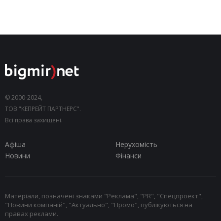
© 2000-2024,
ТОВ "КЕПРЕЙТ ПАРТНЕРС".
Всі права захищені.
Афіша
Нерухомість
Новини
Фінанси
Матеріали, позначені знаками "Реклама", "PR", "Спецпроект",
"Новини компаній", "Актуально", "Промо", публікуються на
правах реклами.