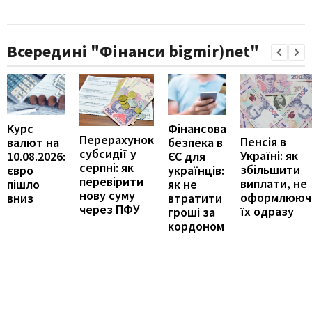
Всередині "Фінанси bigmir)net"
Курс
Фінансова
Перерахунок
Пенсія в
валют на
безпека в
субсидії у
Україні: як
10.08.2026:
ЄС для
серпні: як
збільшити
євро
українців:
перевірити
виплати, не
пішло
як не
нову суму
оформлююч
вниз
втратити
через ПФУ
їх одразу
гроші за
кордоном