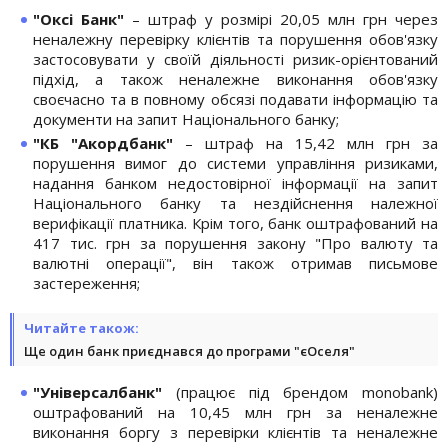
"Оксі Банк"
– штраф у розмірі 20,05 млн грн через
неналежну перевірку клієнтів та порушення обов'язку
застосовувати у своїй діяльності ризик-орієнтований
підхід, а також неналежне виконання обов'язку
своєчасно та в повному обсязі подавати інформацію та
документи на запит Національного банку;
"КБ "Акордбанк"
– штраф на 15,42 млн грн за
порушення вимог до системи управління ризиками,
надання банком недостовірної інформації на запит
Національного банку та нездійснення належної
верифікації платника. Крім того, банк оштрафований на
417 тис. грн за порушення закону "Про валюту та
валютні операції", він також отримав письмове
застереження;
Читайте також:
Ще один банк приєднався до програми "єОселя"
"Універсалбанк"
(працює під брендом monobank)
оштрафований на 10,45 млн грн за неналежне
виконання боргу з перевірки клієнтів та неналежне