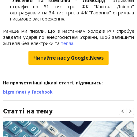
"Лисенко та компанія – Ломбард"
отримали
штрафи по 51 тис. грн. ФК "Капітал Дніпро"
оштрафували на 34 тис. грн, а ФК "Гаронна" отримала
письмове застереження.
Раніше ми писали, що з настанням холодів РФ спробує
завдати ударів по енергосистемі України, щоб залишити
жителів без електрики та
тепла.
Читайте нас у Google.News
Не пропусти інші цікаві статті, підпишись:
bigmir)net у facebook
Статті на тему