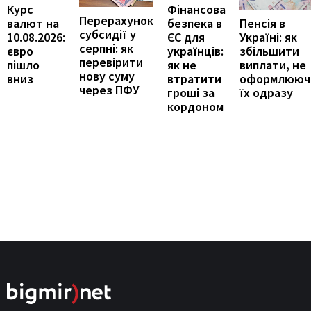
Курс
Фінансова
Перерахунок
Пенсія в
валют на
безпека в
субсидії у
Україні: як
10.08.2026:
ЄС для
серпні: як
збільшити
євро
українців:
перевірити
виплати, не
пішло
як не
нову суму
оформлююч
вниз
втратити
через ПФУ
їх одразу
гроші за
кордоном