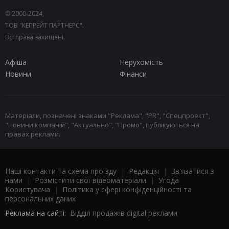
© 2000-2024,
ТОВ "КЕПРЕЙТ ПАРТНЕРС".
Всі права захищені.
Афіша
Нерухомість
Новини
Фінанси
Матеріали, позначені знаками "Реклама", "PR", "Спецпроект",
"Новини компаній", "Актуально", "Промо", публікуються на
правах реклами.
Наші контакти та схема проїзду
|
Редакція
|
Зв'язатися з
нами
|
Розмістити свої відеоматеріали
|
Угода
Користувача
|
Політика у сфері конфіденційності та
персональних даних
Реклама на сайті:
Відділ продажів digital реклами