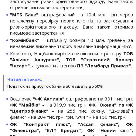
застосування ризик-орієнтованого підходу. Банк також
отримав письмове застереження;
"МТБ Банк"
оштрафований на 10,4 млн грн через
неналежну перевірку нових клієнтів та застосування
ризик-орієнтованого підходу. Банк також отримав
письмове застереження;
"Комінбанк"
– штраф у розмірі 10 млн. гривень за
неналежне виконання боргу з надання інформації НБУ.
Крім того, Нацбанк вирішив виключити з реєстру
ТОВ
"Альянс Іншуренс", ТОВ "Страховий брокер
"Інсарт"
, анулювати ліцензію
ПЗ "Ломбард Приват".
Читайте також:
Податок на прибуток банків збільшать до 50%
Водночас
"ФК Актинія"
оштрафовано на 391 тис. грн,
ФК "Майбіз"
– на 319,9 тис. грн,
ФК "Океан" та ФК
"Центрофінанс"
– на 255 тис. кожну, "Дживвайп
фінанс" – на 204 тис. грн. грн, "УФГ" – на 150 тис. грн.
ФК "Контракт плюс", "Ассап фінанс", ФК
"Фінекстра", "КЛТ Кредит", ФК "Новий світ",