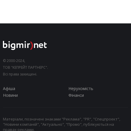
© 2000-2024,
ТОВ "КЕПРЕЙТ ПАРТНЕРС".
Всі права захищені.
Афіша
Нерухомість
Новини
Фінанси
Матеріали, позначені знаками "Реклама", "PR", "Спецпроект",
"Новини компаній", "Актуально", "Промо", публікуються на
правах реклами.