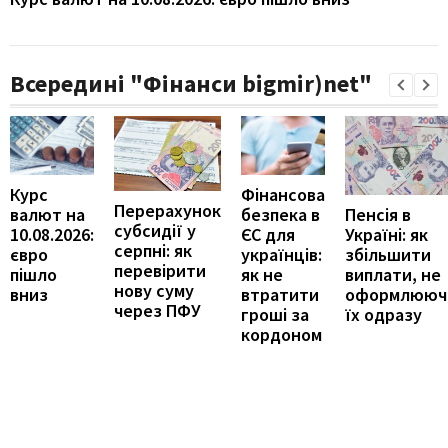
Всередині "Фінанси bigmir)net"
Курс
Фінансова
Перерахунок
Пенсія в
валют на
безпека в
субсидії у
Україні: як
10.08.2026:
ЄС для
серпні: як
збільшити
євро
українців:
перевірити
виплати, не
пішло
як не
нову суму
оформлююч
вниз
втратити
через ПФУ
їх одразу
гроші за
кордоном