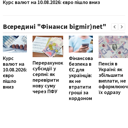
Курс валют на 10.08.2026: євро пішло вниз
Всередині "Фінанси bigmir)net"
Курс
Фінансова
Перерахунок
Пенсія в
валют на
безпека в
субсидії у
Україні: як
10.08.2026:
ЄС для
серпні: як
збільшити
євро
українців:
перевірити
виплати, не
пішло
як не
нову суму
оформлююч
вниз
втратити
через ПФУ
їх одразу
гроші за
кордоном