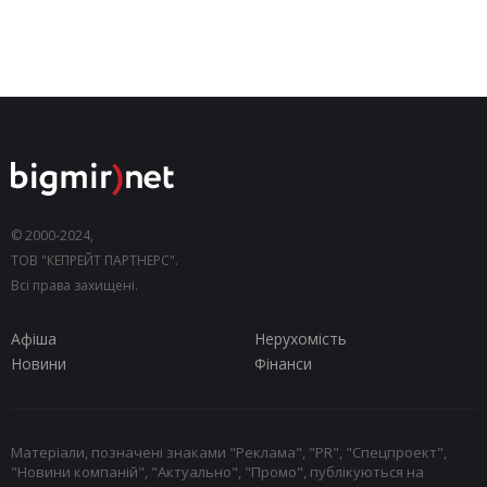
© 2000-2024,
ТОВ "КЕПРЕЙТ ПАРТНЕРС".
Всі права захищені.
Афіша
Нерухомість
Новини
Фінанси
Матеріали, позначені знаками "Реклама", "PR", "Спецпроект",
"Новини компаній", "Актуально", "Промо", публікуються на