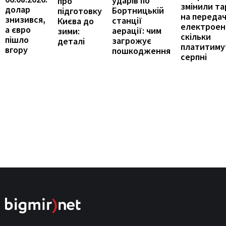
ударів по
про
змінили т
долар
Бортницькій
підготовку
на переда
знизився,
станції
Києва до
електроене
а євро
аерації: чим
зими:
скільки
пішло
загрожує
деталі
платитиму
вгору
пошкодження
серпні