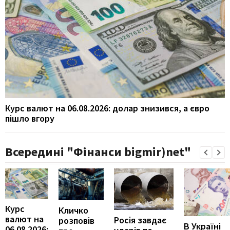
Курс валют на 06.08.2026: долар знизився, а євро
пішло вгору
Всередині "Фінанси bigmir)net"
Курс
Кличко
валют на
Росія завдає
розповів
В Україні
06.08.2026: