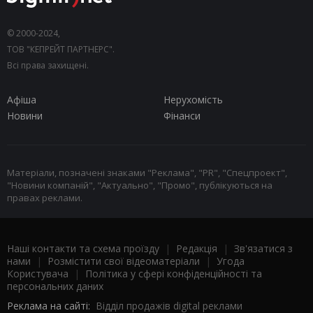
© 2000-2024,
ТОВ "КЕПРЕЙТ ПАРТНЕРС".
Всі права захищені.
Афіша
Нерухомість
Новини
Фінанси
Матеріали, позначені знаками "Реклама", "PR", "Спецпроект",
"Новини компаній", "Актуально", "Промо", публікуються на
правах реклами.
Наші контакти та схема проїзду
|
Редакція
|
Зв'язатися з
нами
|
Розмістити свої відеоматеріали
|
Угода
Користувача
|
Політика у сфері конфіденційності та
персональних даних
Реклама на сайті:
Відділ продажів digital реклами