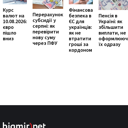
Курс
Фінансова
Перерахунок
Пенсія в
валют на
безпека в
субсидії у
Україні: як
10.08.2026:
ЄС для
серпні: як
збільшити
євро
українців:
перевірити
виплати, не
пішло
як не
нову суму
оформлююч
вниз
втратити
через ПФУ
їх одразу
гроші за
кордоном