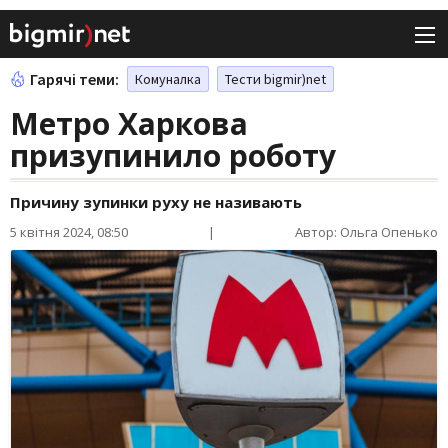
Гарячі теми:
Комуналка
Тести bigmir)net
Метро Харкова
призупинило роботу
Причину зупинки руху не називають
5 квітня 2024, 08:50
|
Автор: Ольга Опенько