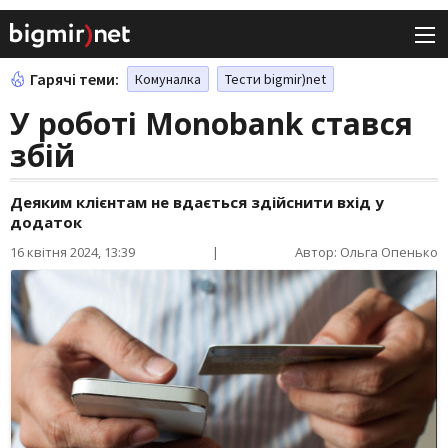
Гарячі теми:
Комуналка
Тести bigmir)net
У роботі Monobank стався
збій
Деяким клієнтам не вдається здійснити вхід у
додаток
16 квітня 2024, 13:39
|
Автор: Ольга Опенько