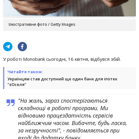
Ілюстративне фото / Getty Images
У роботі Monobank сьогодні, 16 квітня, відбувся збій.
Читайте також:
Українцям став доступний ще один банк для іпотек
"єОселя"
"На жаль, зараз спостерігаються
складнощі в роботі програми. Ми
відновимо працездатність сервісів
найближчим часом. Вибачте, будь ласка,
за незручності", - повідомляється при
вході до додатку банку.