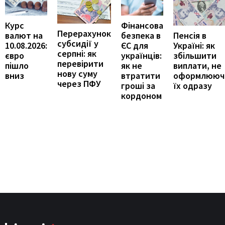
Курс
Фінансова
Перерахунок
Пенсія в
валют на
безпека в
субсидії у
Україні: як
10.08.2026:
ЄС для
серпні: як
збільшити
євро
українців:
перевірити
виплати, не
пішло
як не
нову суму
оформлююч
вниз
втратити
через ПФУ
їх одразу
гроші за
кордоном