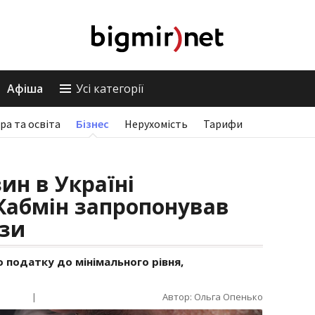
Афіша
Усі категорії
ра та освіта
Бізнес
Нерухомість
Тарифи
ин в Україні
Кабмін запропонував
зи
о податку до мінімального рівня,
|
Автор: Ольга Опенько