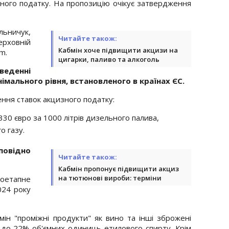
ного податку. На пропозицію очікує затвердження
ьничук,
Читайте також:
ерховній
Кабмін хоче підвищити акцизи на
m.
цигарки, паливо та алкоголь
веденні
імального рівня, встановленого в країнах ЄС.
ння ставок акцизного податку:
 330 євро за 1000 літрів дизельного палива,
о газу.
повідно
Читайте також:
Кабмін пропонує підвищити акциз
на тютюнові вироби: терміни
оетапне
024 року
ін "проміжні продукти" як вино та інші зброжені
2 до 22% об'ємних одиниць етилового спирту. Крім