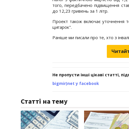
того, передбачено підвищення став
до 12,23 гривень за 1 літр.
Проект також включає уточнення т
цигарок".
Раніше ми писали про те, хто з інва
Читайт
Не пропусти інші цікаві статті, пі
bigmir)net у facebook
Статті на тему