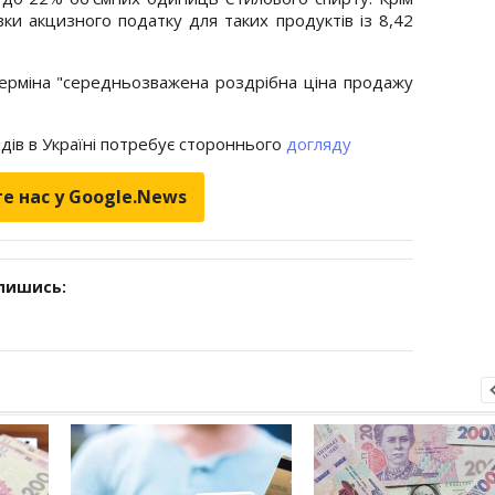
ки акцизного податку для таких продуктів із 8,42
ерміна "середньозважена роздрібна ціна продажу
лідів в Україні потребує стороннього
догляду
е нас у Google.News
дпишись: