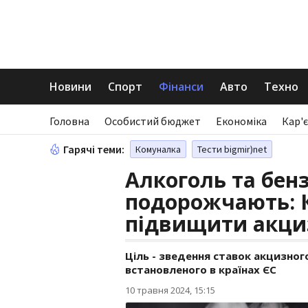
Новини
Спорт
Фінанси
Авто
Техно
Головна
Особистий бюджет
Економіка
Кар'є
Гарячі теми:
Комуналка
Тести bigmir)net
Алкоголь та бенз
подорожчають: 
підвищити акци
Ціль - зведення ставок акцизног
встановленого в країнах ЄС
10 травня 2024, 15:15