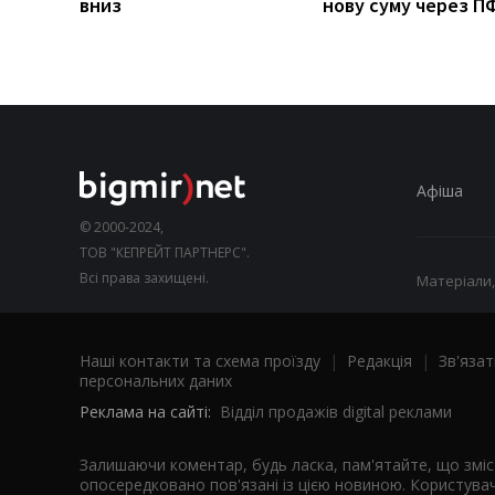
вниз
нову суму через П
Афіша
© 2000-2024,
ТОВ "КЕПРЕЙТ ПАРТНЕРС".
Всі права захищені.
Матеріали,
Наші контакти та схема проїзду
|
Редакція
|
Зв'язат
персональних даних
Реклама на сайті:
Відділ продажів digital реклами
Залишаючи коментар, будь ласка, пам'ятайте, що змі
опосередковано пов'язані із цією новиною. Користувач