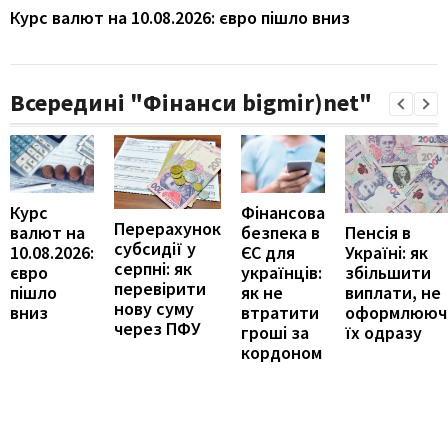
Курс валют на 10.08.2026: євро пішло вниз
Всередині "Фінанси bigmir)net"
Курс
Фінансова
Перерахунок
Пенсія в
валют на
безпека в
субсидії у
Україні: як
10.08.2026:
ЄС для
серпні: як
збільшити
євро
українців:
перевірити
виплати, не
пішло
як не
нову суму
оформлююч
вниз
втратити
через ПФУ
їх одразу
гроші за
кордоном