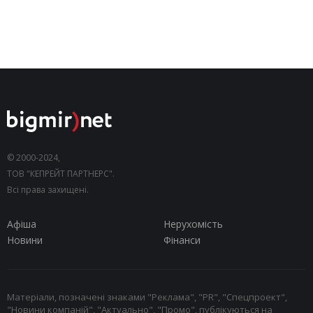
© 2000-2024,
ТОВ "КЕПРЕЙТ ПАРТНЕРС".
Всі права захищені.
Афіша
Нерухомість
Новини
Фінанси
Матеріали, позначені знаками "Реклама", "PR", "Спецпроект",
"Новини компаній", "Актуально", "Промо", публікуються на