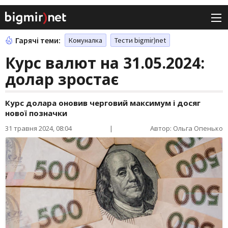
Гарячі теми:
Комуналка
Тести bigmir)net
Курс валют на 31.05.2024:
долар зростає
Курс долара оновив черговий максимум і досяг
нової позначки
31 травня 2024, 08:04
|
Автор: Ольга Опенько