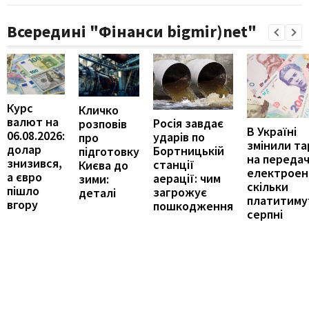
Всередині "Фінанси bigmir)net"
Курс
Кличко
валют на
Росія завдає
розповів
В Україні
06.08.2026:
ударів по
про
змінили т
долар
Бортницькій
підготовку
на переда
знизився,
станції
Києва до
електроене
а євро
аерації: чим
зими:
скільки
пішло
загрожує
деталі
платитиму
вгору
пошкодження
серпні