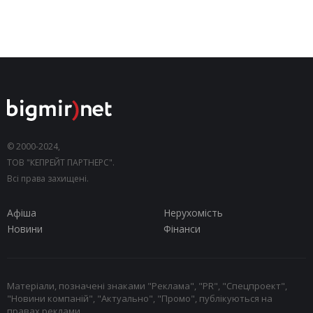
© 2000-2024,
ТОВ "КЕПРЕЙТ ПАРТНЕРС".
Всі права захищені.
Афіша
Нерухомість
Новини
Фінанси
Матеріали, позначені знаками "Реклама", "PR", "Спецпроект",
"Новини компаній", "Актуально", "Промо", публікуються на
правах реклами.