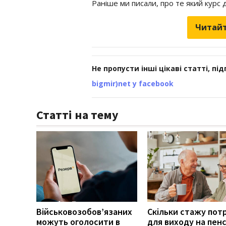
Раніше ми писали, про те який курс
Читайт
Не пропусти інші цікаві статті, пі
bigmir)net у facebook
Статті на тему
Військовозобов’язаних
Скільки стажу пот
можуть оголосити в
для виходу на пенс