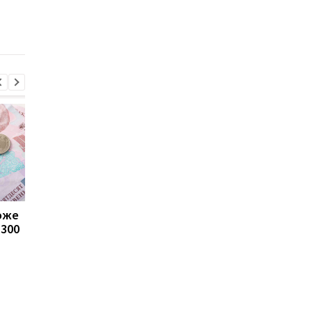
отримувати виплати
які операції можуть
заблокувати картку
може
Пенсії для українців у
Банки посилили
1300
Польщі: хто може
контроль переказів: 
отримувати виплати
які операції можуть
заблокувати картку