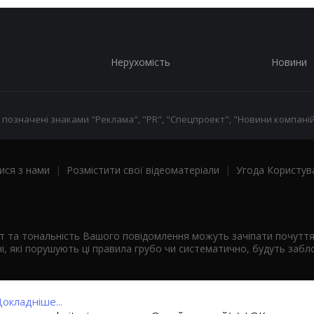
Нерухомість
Новини
 позначені знаками "Реклама", "PR", "Спецпроект", "Новини компаній
ися з нами
|
Розмістити свої відеоматеріали
|
Угода Користув
ст та тональність Вашого повідомлення можуть зачіпати почутт
і, які порушують ці правила грубо чи систематично, будуть забло
окладніше...