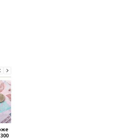
може
Пенсії для українців у
Банки посилили
1300
Польщі: хто може
контроль переказів: 