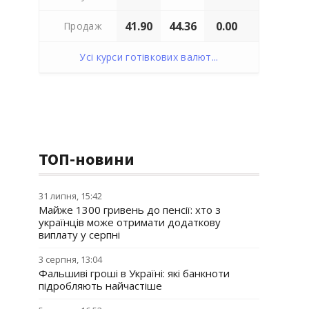
41.90
44.36
0.00
Продаж
Усі курси готівкових валют...
ТОП-новини
31 липня, 15:42
Майже 1300 гривень до пенсії: хто з
українців може отримати додаткову
виплату у серпні
3 серпня, 13:04
Фальшиві гроші в Україні: які банкноти
підробляють найчастіше