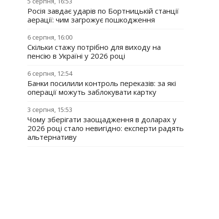
5 серпня, 16:53
Росія завдає ударів по Бортницькій станції
аерації: чим загрожує пошкодження
6 серпня, 16:00
Скільки стажу потрібно для виходу на
пенсію в Україні у 2026 році
6 серпня, 12:54
Банки посилили контроль переказів: за які
операції можуть заблокувати картку
3 серпня, 15:53
Чому зберігати заощадження в доларах у
2026 році стало невигідно: експерти радять
альтернативу