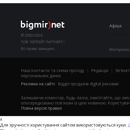
Афіша
© 2000-2024,
ТОВ "КЕПРЕЙТ ПАРТНЕРС".
Всі права захищені.
Матеріали,
Наші контакти та схема проїзду
|
Редакція
|
Зв'язат
персональних даних
Реклама на сайті:
Відділ продажів digital реклами
Залишаючи коментар, будь ласка, пам'ятайте, що змі
опосередковано пов'язані із цією новиною. Користувач
Повна версія правил
x
Для зручності користування сайтом використовуються куки.
Д