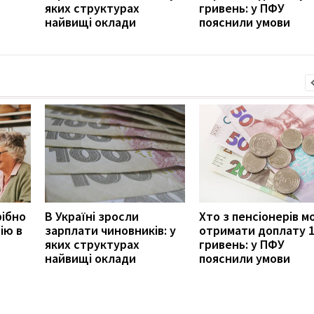
яких структурах
гривень: у ПФУ
найвищі оклади
пояснили умови
рібно
В Україні зросли
Хто з пенсіонерів 
ію в
зарплати чиновників: у
отримати доплату 
яких структурах
гривень: у ПФУ
найвищі оклади
пояснили умови