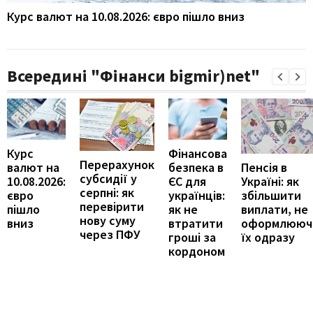
Курс валют на 10.08.2026: євро пішло вниз
Всередині "Фінанси bigmir)net"
Курс
Фінансова
Перерахунок
Пенсія в
валют на
безпека в
субсидії у
Україні: як
10.08.2026:
ЄС для
серпні: як
збільшити
євро
українців:
перевірити
виплати, не
пішло
як не
нову суму
оформлююч
вниз
втратити
через ПФУ
їх одразу
гроші за
кордоном